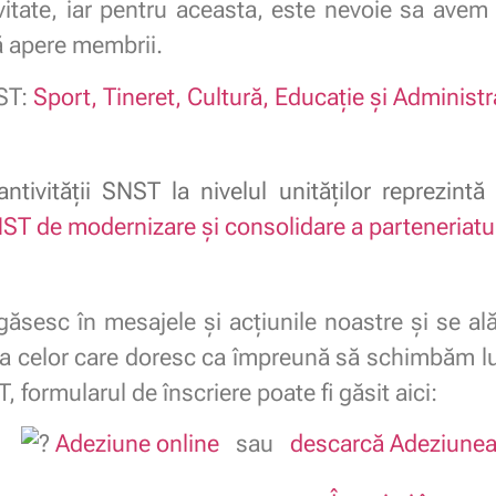
vitate, iar pentru aceasta, este nevoie sa avem 
să apere membrii.
ST:
Sport, Tineret, Cultură, Educație și Administr
ntivității SNST la nivelul unităților reprezintă 
ST de modernizare și consolidare a parteneriatul
găsesc în mesajele şi acţiunile noastre şi se ală
ea celor care doresc ca împreună să schimbăm luc
formularul de înscriere poate fi găsit aici:
Adeziune online
sau
descarcă Adeziune