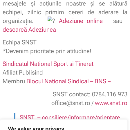
mesajele şi acţiunile noastre şi se alătură
echipei, zilnic primim cereri de aderare la
organizație.
Adeziune online
sau
descarcă Adeziunea
Echipa SNST
*Devenim prioritate prin atitudine!
Sindicatul National Sport si Tineret
Afiliat Publisind
Membru
Blocul National Sindical – BNS –
SNST contact: 0784.116.973
office@snst.ro /
www.snst.ro
SNST – consiliere/informare/orientare
–
mentorat & coaching
– pentru
We value your privacy