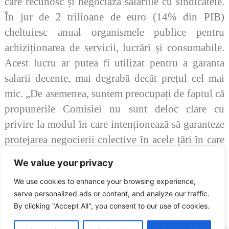
care recunosc și negociază salariile cu sindicatele.
În jur de 2 trilioane de euro (14% din PIB)
cheltuiesc anual organismele publice pentru
achiziționarea de servicii, lucrări și consumabile.
Acest lucru ar putea fi utilizat pentru a garanta
salarii decente, mai degrabă decât prețul cel mai
mic.
„De asemenea, suntem preocupați de faptul că
propunerile Comisiei nu sunt deloc clare cu
privire la modul în care intenționează să garanteze
protejarea negocierii colective în acele țări în care
deja funcționează bine.”
We value your privacy
Sursa: CES
We use cookies to enhance your browsing experience,
serve personalized ads or content, and analyze our traffic.
Sindicatul Național Sport și Tineret: Situația lucrătorilor cu salarii mici s-a
agravat și inegalitățile salariale au crescut
By clicking "Accept All", you consent to our use of cookies.
ARTICOLUL ANTERIOR
ARTICOLUL URMĂTOR
Avem noi membri, colegii de la DJST CS au trimis adeziunile
Prima federatie care negociaza Contractul colectiv de munca