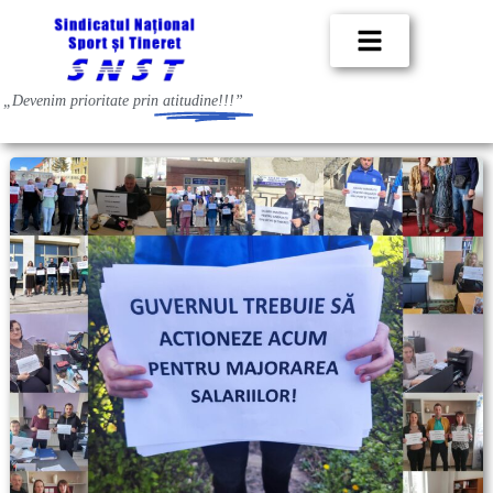
„Devenim prioritate prin
atitudine!!!”