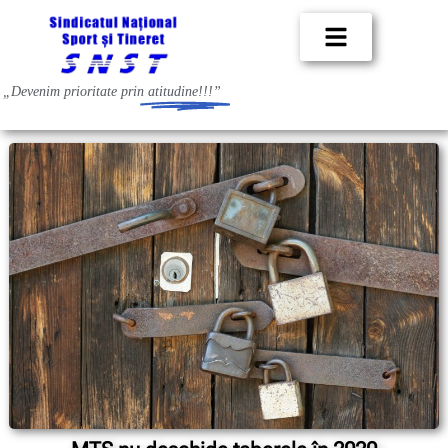
„Devenim prioritate prin
atitudine!!!”