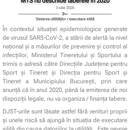
MTS nu deschide taberele în 2020
3 iulie 2020
Sistarea utilităților / executare silită
În contextul situaţiei epidemiologice generate
de virusul SARS-CoV-2, a stării de alertă la nivel
naţional şi a măsurilor de prevenire şi control al
infecţiilor,
Ministerul Tineretului și Sportului a
trimis o adresă către Direcțiile Județene pentru
Sport și Tineret și Direcția pentru Sport și
Tineret a Municipiului București, prin care
anunță că în anul 2020, până la emiterea de noi
dispoziții legale, nu va organiza / finanța tabere.
DJST-urile sunt lăsate astfel fără venituri proprii
și unele riscă să ajungă în situația de executare
silită din cauza datoriilor la utilități. Este nevoie