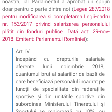
noastră, iar Parlamentul a aprobat un sprijin
doar pentru o parte dintre noi (
Legea 287/2018
pentru modificarea şi completarea Legii-cadru
nr. 153/2017 privind
salarizarea personalului
plătit din fonduri publice. Dată act: 29-nov-
2018. Emitent: Parlamentul României
):
Art. IV
Începând cu drepturile salariale
aferente lunii noiembrie 2018,
cuantumul brut al salariilor de
bază de
care beneficiază personalul încadrat pe
funcţii de specialitate din federaţiile
sportive
şi din unităţile sportive din
subordinea Ministerului Tineretului şi
Sportului se majorează cu
10%, cu