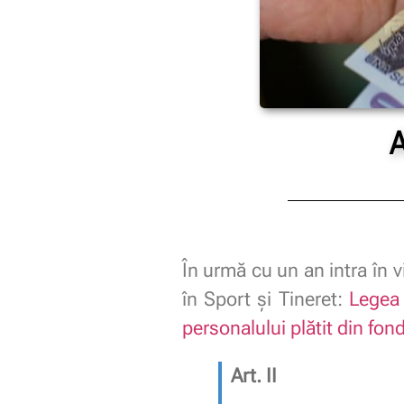
A
În urmă cu un an intra în 
în Sport și Tineret:
Legea 
personalului plătit din fon
Art. II