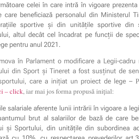
mătoare celei în care intră în vigoare prezenta
e care beneficiază personalul din Ministerul Ti
raţiile sportive şi din unităţile sportive din
lui, altul decât cel încadrat pe funcţii de speci
lege pentru anul 2021.
va în Parlament o modificare a Legii-cadru 
lului din Sport și Tineret a fost susținut de se
P
 sportului, care a inițiat un proiect de lege –
ci – click
, iar mai jos forma propusă inițial:
 salariale aferente lunii intrării în vigoare a legi
cuantumul brut al salariilor de bază de care be
ui și Sportului, din unitățile din subordinea ac
ază cu 10%, cu respectarea prevederilor art.38