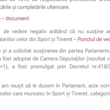
rile și completările ulterioare.
e – document
de vedere negativ arătând că nu susține ado
lariilor celor din Sport și Tineret –
Punctul de ved
i a solicitat susținerea din partea Parlamentul
 a fost adoptat de Camera Deputaților (rezultat
t=1), a fost promulgat prin Decretul nr.418
e am reușit să le ducem în Parlament, acte nor
 celor care muncesc în Sport și Tineret, categoria
: