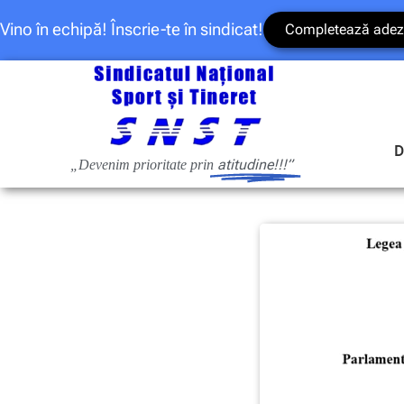
Vino în echipă! Înscrie-te în sindicat!
Completează adez
D
atitudine!!!”
„Devenim prioritate prin