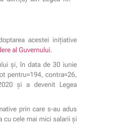
ptarea acestei inițiative
ere al Guvernului
.
ui și, în data de 30 iunie
 vot pentru=194, contra=26,
/2020 și a devenit Legea
mative prin care s-au adus
 cu cele mai mici salarii și