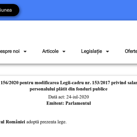
iunea
espre noi
Articole
Legislație
Ofert