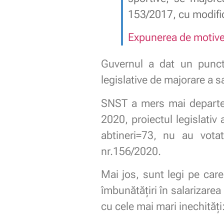
153/2017, cu modifică
Expunerea de motiv
Guvernul a dat un punct 
legislative de majorare a sa
SNST a mers mai departe ș
2020, proiectul legislativ
abtineri=73, nu au vota
nr.156/2020.
Mai jos, sunt legi pe car
îmbunătățiri în salarizarea
cu cele mai mari inechități