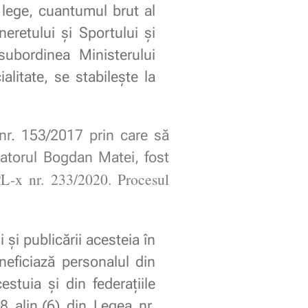
 lege, cuantumul brut al
neretului şi Sportului şi
 subordinea Ministerului
alitate, se stabileşte la
nr. 153/2017 prin care să
natorul Bogdan Matei, fost
L-x nr. 233/2020.
Procesul
i și publicării acesteia în
neficiază personalul din
estuia și din federațiile
 alin.(6) din Legea nr.