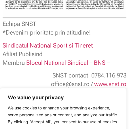
Echipa SNST
*Devenim prioritate prin atitudine!
Sindicatul National Sport si Tineret
Afiliat Publisind
Membru
Blocul National Sindical – BNS –
SNST contact: 0784.116.973
office@snst.ro /
www.snst.ro
SNST: Sport, Tineret, Cultură, Educație și
We value your privacy
Administrație publică
We use cookies to enhance your browsing experience,
serve personalized ads or content, and analyze our traffic.
Sindicatul Național Sport și Tineret: Legea bugetului de stat pe 2024 a fost
publicată în Monitorul Oficial
By clicking "Accept All", you consent to our use of cookies.
ARTICOLUL ANTERIOR
ARTICOLUL URMĂTOR