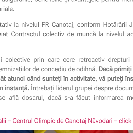
riale.
ativ la nivelul FR Canotaj, conform Hotărârii J
eiat Contractul colectiv de muncă la nivelul a
colective prin care cere retroactiv dreptur
demnizaţiilor de concediu de odihnă.
Dacă primiți
t atunci când sunteți în activitate, vă puteți în
n instanță.
Întrebați liderul grupei despre docum
e se află dosarul, dacă s-a făcut informarea 
ii – Centrul Olimpic de Canotaj Năvodari – click 