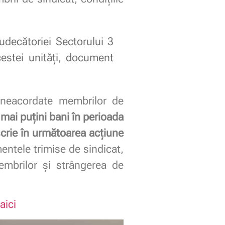
udecătoriei Sectorului 3
cestei unități, document
i neacordate membrilor de
 mai puțini bani în perioada
scrie în următoarea acțiune
entele trimise de sindicat,
membrilor și strângerea de
aici