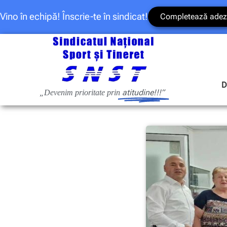
Vino în echipă! Înscrie-te în sindicat!
Completează adez
D
atitudine!!!”
„Devenim prioritate prin