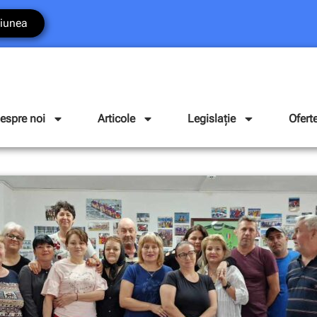
iunea
espre noi
Articole
Legislație
Ofert