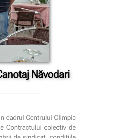
Canotaj Năvodari
n cadrul Centrului Olimpic
le Contractului colectiv de
brii de sindicat, condițiile