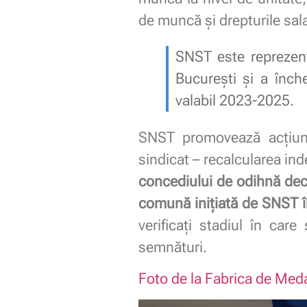
de muncă și drepturile sala
SNST este reprezent
București și a înch
valabil 2023-2025.
SNST promovează acțiuni 
sindicat – recalcularea in
concediului de odihnă decâ
comună inițiată de SNST î
verificați stadiul în car
semnături.
Foto de la Fabrica de Medal