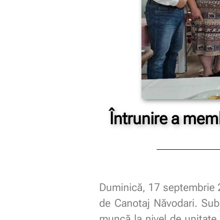
Întrunire a mem
Duminică, 17 septembrie 2
de Canotaj Năvodari. Subie
muncă la nivel de unitate, 