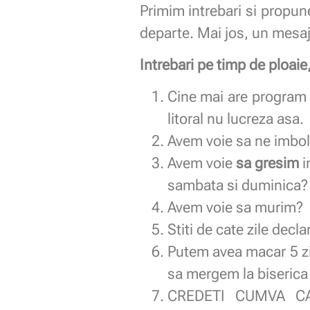
Primim intrebari si propune
departe. Mai jos, un mesaj
Intrebari pe timp de ploai
Cine mai are program 7
litoral nu lucreza asa.
Avem voie sa ne imbo
Avem voie
sa gresim
i
sambata si duminica?
Avem voie sa murim?
Stiti de cate zile decl
Putem avea macar 5 zi
sa mergem la biserica
CREDETI CUMVA CA