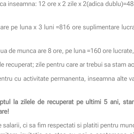
a inseamna: 12 ore x 2 zile x 2(adica dublu)=48
are pe luna x 3 luni =816 ore suplimentare lucra
a de munca are 8 ore, pe luna =160 ore lucrate,
de recuperat; zile pentru care ar trebui sa stam a
ntru cu activitate permanenta, inseamna alte va
tul la zilele de recuperat pe ultimi 5 ani, s
are!
salarii, ci sa fim respectati si platiti pentru mun