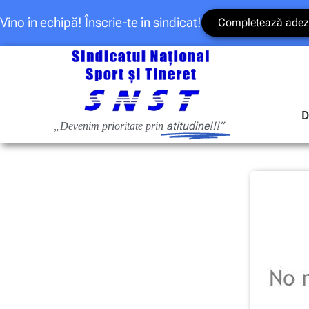
Vino în echipă! Înscrie-te în sindicat!
Completează adez
D
atitudine!!!”
„Devenim prioritate prin