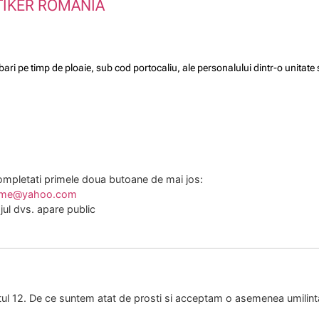
TIKER ROMÂNIA
rebari pe timp de ploaie, sub cod portocaliu, ale personalului dintr-o unita
mpletati primele doua butoane de mai jos:
ume@yahoo.com
ul dvs. apare public
ctul 12. De ce suntem atat de prosti si acceptam o asemenea umilint