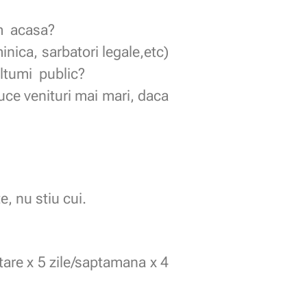
im acasa?
nica, sarbatori legale,etc)
ultumi public?
uce venituri mai mari, daca
, nu stiu cui.
ntare x 5 zile/saptamana x 4