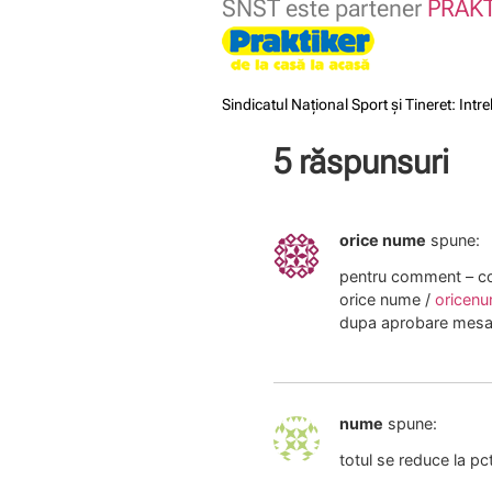
SNST este partener
PRAK
Sindicatul Național Sport și Tineret: Int
5 răspunsuri
orice nume
spune:
pentru comment – co
orice nume /
oricen
dupa aprobare mesaj
nume
spune:
totul se reduce la p