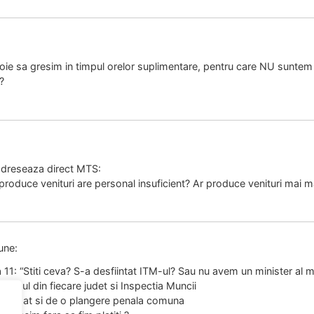
ie sa gresim in timpul orelor suplimentare, pentru care NU suntem pl
?
 adreseaza direct MTS:
produce venituri are personal insuficient? Ar produce venituri mai m
une:
11: “Stiti ceva? S-a desfiintat ITM-ul? Sau nu avem un minister al m
 ITM ul din fiecare judet si Inspectia Muncii
ent dat si de o plangere penala comuna