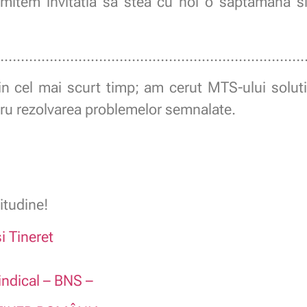
nsmitem invitatia sa stea cu noi o saptamana si
…………………………………………………………………
 in cel mai scurt timp; am cerut MTS-ului solut
ru rezolvarea problemelor semnalate.
itudine!
i Tineret
indical – BNS –