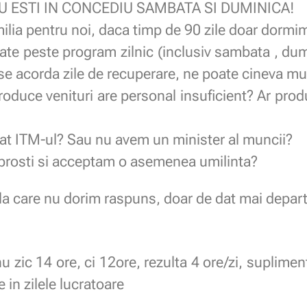
 ESTI IN CONCEDIU SAMBATA SI DUMINICA!
milia pentru noi, daca timp de 90 zile doar dorm
ate peste program zilnic (inclusiv sambata , dumi
u se acorda zile de recuperare, ne poate cineva m
roduce venituri are personal insuficient? Ar prod
ntat ITM-ul? Sau nu avem un minister al muncii?
prosti si acceptam o asemenea umilinta?
la care nu dorim raspuns, doar de dat mai departe
u zic 14 ore, ci 12ore, rezulta 4 ore/zi, suplime
in zilele lucratoare