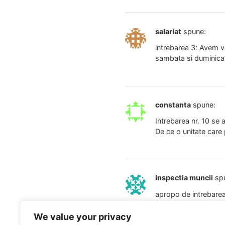
salariat
spune:
intrebarea 3: Avem vo
sambata si duminica
constanta
spune:
Intrebarea nr. 10 se
De ce o unitate care 
inspectia muncii
sp
apropo de intrebarea 
ar fi bine sa sesizam
era vorba la un mom
We value your privacy