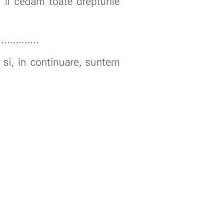
 ii cedam toate drepturile
……………
i si, in continuare, suntem