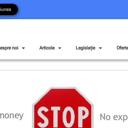
iunea
espre noi
Articole
Legislație
Ofert