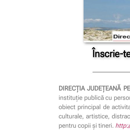
Înscrie-t
DIRECŢIA JUDEŢEANĂ P
instituţie publică cu perso
obiect principal de activit
culturale, artistice, distr
pentru copii şi tineri.
http: