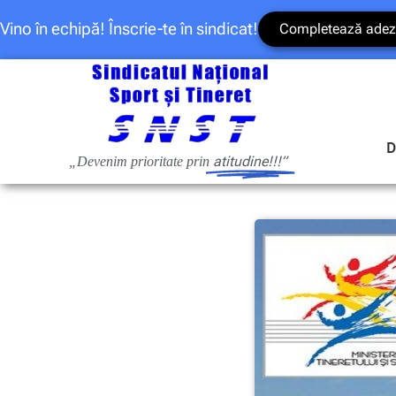
Vino în echipă! Înscrie-te în sindicat!
Completează adez
D
atitudine!!!”
„Devenim prioritate prin