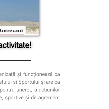
ctivitate!
nizată şi funcţionează ca
tului si Sportului şi are ca
pentru tineret, a acţiunilor
ale, sportive şi de agrement