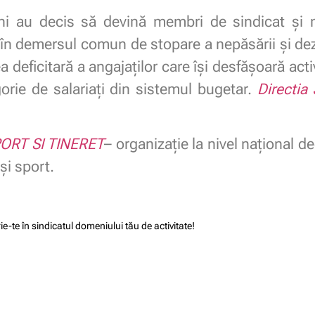
ani au decis să devină membri de sindicat şi n
uri în demersul comun de stopare a nepăsării şi de
ea deficitară a angajaţilor care îşi desfăşoară ac
orie de salariaţi din sistemul bugetar.
Directia
ORT SI TINERET
– organizaţie la nivel naţional de
şi sport.
ie-te în sindicatul domeniului tău de activitate!