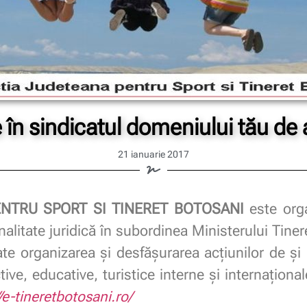
e în sindicatul domeniului tău de a
21 ianuarie 2017
ENTRU SPORT SI TINERET BOTOSANI
este orga
nalitate juridică în subordinea Ministerului Tinere
ate organizarea şi desfăşurarea acţiunilor de şi 
active, educative, turistice interne şi internaţion
//e-tineretbotosani.ro/