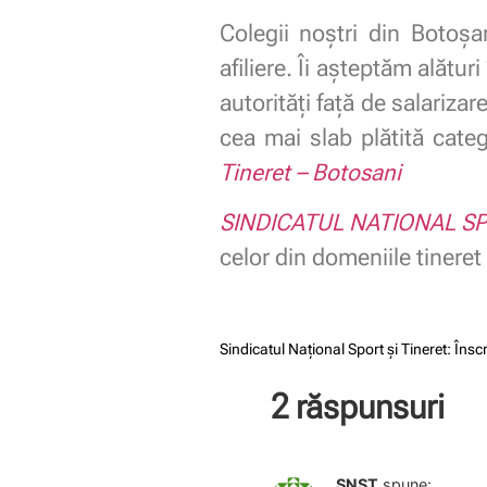
Colegii noştri din Botoş
afiliere. Îi aşteptăm alăt
autorităţi faţă de salarizar
cea mai slab plătită categ
Tineret – Botosani
SINDICATUL NATIONAL SP
celor din domeniile tineret 
Sindicatul Național Sport și Tineret: Înscr
2 răspunsuri
SNST
spune: