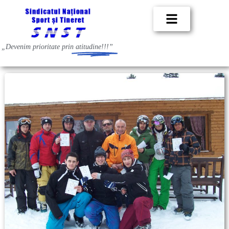
„Devenim prioritate prin
atitudine!!!”