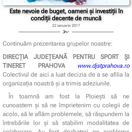
Este nevoie de buget, oameni şi investiţii în
condiţii decente de muncă
22 ianuarie 2017
Continuăm prezentarea grupelor noastre:
DIRECŢIA JUDEŢEANĂ PENTRU SPORT ŞI
TINERET PRAHOVA
www.djstprahova.ro
Colectivul de aici a luat decizia de a se afilia la
organizaţia noastră şi a trimis adeziunile.
În toamnă am fost la Ploieşti să ne
cunoastem şi să ne împrietenim cu colegii de
acolo, să le aflăm problemele, să răspundem la
întrebările lor şi să stabilim modalitatea de
colaborare. Au fost dezbateri pe probleme