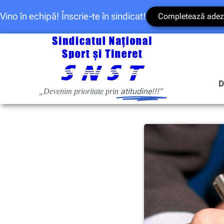
Vino în echipă! Înscrie-te în sindicat!
Completează adez
D
atitudine!!!”
„Devenim prioritate prin