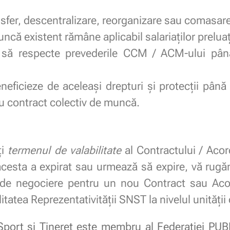
ansfer, descentralizare, reorganizare sau comasare
ncă existent rămâne aplicabil salariaților preluaț
e să respecte prevederile CCM / ACM-ului pân
eneficieze de aceleași drepturi și protecții pân
u contract colectiv de muncă.
ți
termenul de valabilitate
al Contractului / Acor
 acesta a expirat sau urmează să expire, vă rug
de negociere pentru un nou Contract sau Aco
itatea Reprezentativității SNST la nivelul unității 
 Sport și Tineret este membru al Federației PUB