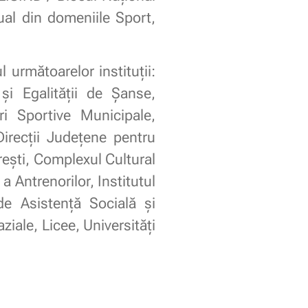
ual din domeniile Sport,
 următoarelor instituții:
și Egalității de Șanse,
ri Sportive Municipale,
irecții Judeţene pentru
rești, Complexul Cultural
 Antrenorilor, Institutul
de Asistență Socială și
ziale, Licee, Universități