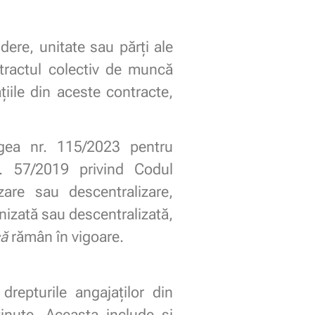
dere, unitate sau părți ale
tractul colectiv de muncă
țiile din aceste contracte,
Legea nr. 115/2023 pentru
. 57/2019 privind Codul
izare sau descentralizare,
anizată sau descentralizată,
că
rămân în vigoare.
drepturile angajaților din
inute. Aceasta include și