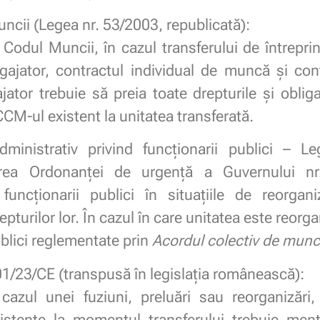
uncii (Legea nr. 53/2003, republicată):
odul Muncii, în cazul transferului de întreprin
gajator, contractul individual de muncă și con
ator trebuie să preia toate drepturile și obliga
CCM-ul existent la unitatea transferată.
dministrativ privind funcționarii publici – 
area Ordonanței de urgență a Guvernului nr
 funcționarii publici în situațiile de reorgan
pturilor lor. În cazul în care unitatea este reorg
ublici reglementate prin
Acordul colectiv de mun
1/23/CE (transpusă în legislația românească):
cazul unei fuziuni, preluări sau reorganizări, 
stente la momentul transferului trebuie menț