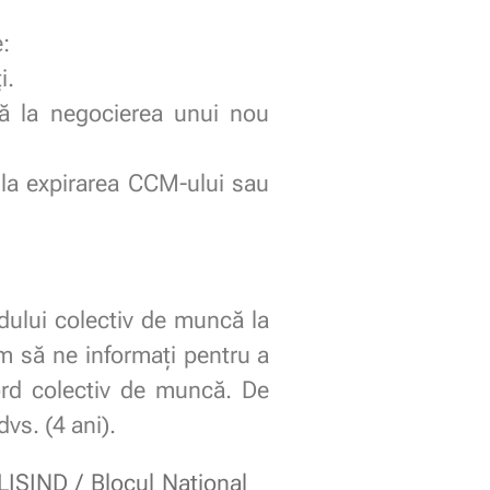
:
i.
ă la negocierea unui nou
ă la expirarea CCM-ului sau
dului colectiv de muncă la
ăm să ne informați pentru a
rd colectiv de muncă. De
dvs. (4 ani).
LISIND / Blocul Național