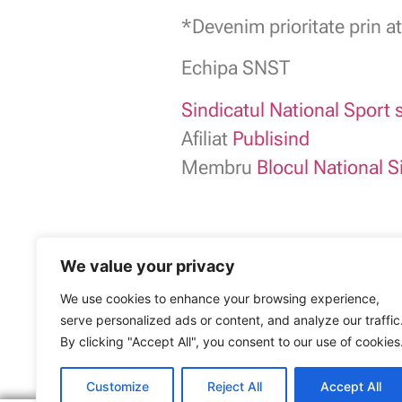
*Devenim prioritate prin at
Echipa SNST
Sindicatul National Sport s
Afiliat
Publisind
Membru
Blocul National S
We value your privacy
SNST
We use cookies to enhance your browsing experience,
Sindicatul Național Sport și Tineret: Drep
serve personalized ads or content, and analyze our traffic
descentralizare
ARTICOLUL ANTERIOR
By clicking "Accept All", you consent to our use of cookies
Blocul Național Sindical, la consultări cu Parti
Customize
Reject All
Accept All