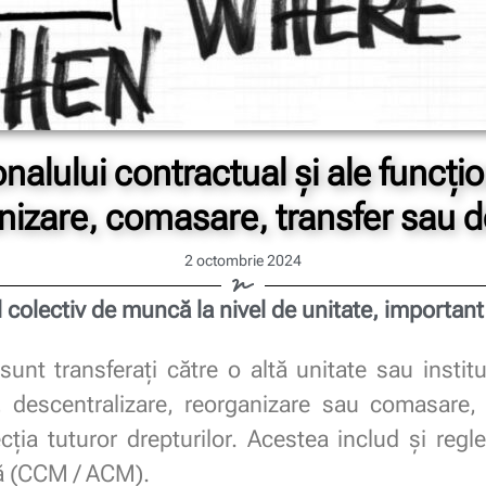
nalului contractual și ale funcțion
nizare, comasare, transfer sau d
2 octombrie 2024
 colectiv de muncă la nivel de unitate, importan
i sunt transferați către o altă unitate sau insti
e, descentralizare, reorganizare sau comasare, 
cția tuturor drepturilor. Acestea includ și regl
ă (CCM / ACM).