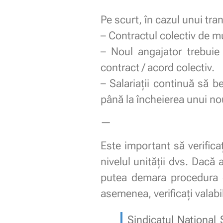
Pe scurt, în cazul unui tr
– Contractul colectiv de mu
– Noul angajator trebui
contract / acord colectiv.
– Salariații continuă să b
până la încheierea unui no
—
Este important să verifica
nivelul unității dvs. Dacă
putea demara procedura 
asemenea, verificați valabil
Sindicatul Național