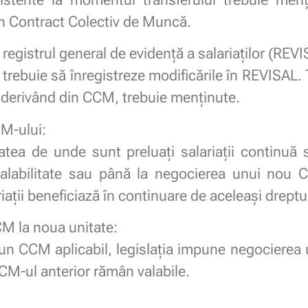
-un Contract Colectiv de Muncă.
registrul general de evidență a salariaților (REVI
 trebuie să înregistreze modificările în REVISAL.
e derivând din CCM, trebuie menținute.
CM-ului:
atea de unde sunt preluați salariații continuă
alabilitate sau până la negocierea unui nou CC
ții beneficiază în continuare de aceleași drepturi
M la noua unitate:
un CCM aplicabil, legislația impune negocierea u
CCM-ul anterior rămân valabile.