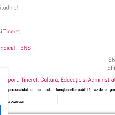
itudine!
i Tineret
indical – BNS –
SN
of
: Sport, Tineret, Cultură, Educație și Administra
turile personalului contractual și ale funcționarilor publici în caz de reor
.
.
dul Social Democrat