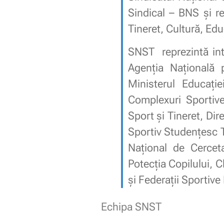
Sindical – BNS și re
Tineret, Cultură, Edu
SNST reprezintă inter
Agenția Națională p
Ministerul Educație
Complexuri Sportive
Sport și Tineret, Dir
Sportiv Studenţesc Te
Național de Cerceta
Potecția Copilului, C
și Federaţii Sportive
Echipa SNST
.