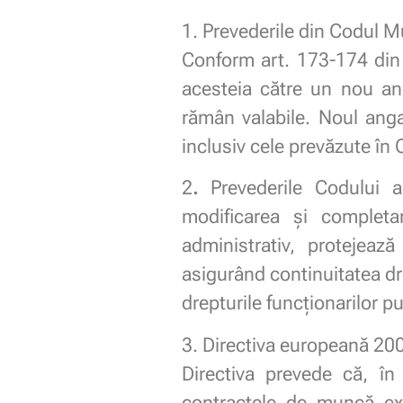
1. Prevederile din Codul M
Conform art. 173-174 din C
acesteia către un nou an
rămân valabile. Noul angaj
inclusiv cele prevăzute în 
2
.
Prevederile Codului a
modificarea și complet
administrativ, protejează
asigurând continuitatea dre
drepturile funcționarilor p
3. Directiva europeană 200
Directiva prevede că, în 
contractele de muncă exi