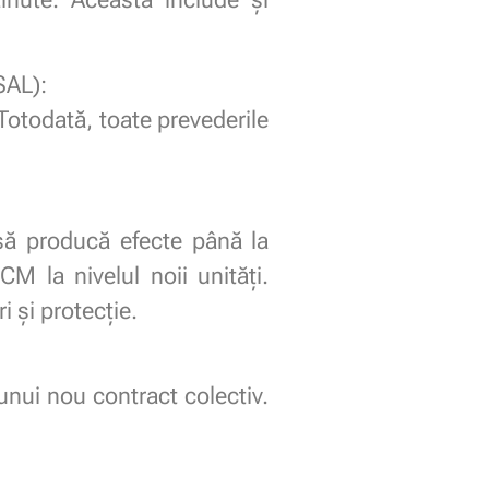
SAL):
 Totodată, toate prevederile
 să producă efecte până la
M la nivelul noii unități.
 și protecție.
nui nou contract colectiv.