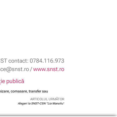
ST contact: 0784.116.973
fice@snst.ro /
www.snst.ro
ție publică
ganizare, comasare, transfer sau
ARTICOLUL URMĂTOR
Alegeri la SNST-CSN “Lia Manoliu”