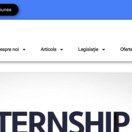
iunea
espre noi
Articole
Legislație
Ofert