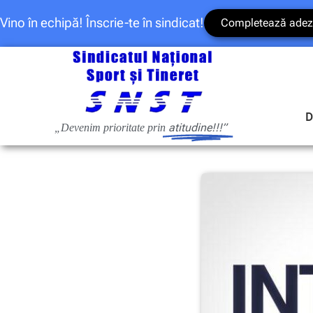
Vino în echipă! Înscrie-te în sindicat!
Completează adez
D
atitudine!!!”
„Devenim prioritate prin