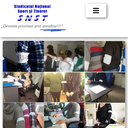
„Devenim prioritate prin
atitudine!!!”