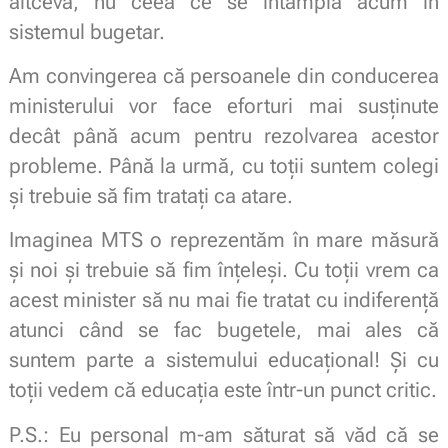
altceva, nu ceea ce se întâmplă acum în
sistemul bugetar.
Am convingerea că persoanele din conducerea
ministerului vor face eforturi mai susținute
decât până acum pentru rezolvarea acestor
probleme. Până la urmă, cu toții suntem colegi
și trebuie să fim tratați ca atare.
Imaginea MTS o reprezentăm în mare măsură
și noi și trebuie să fim înțeleși. Cu toții vrem ca
acest minister să nu mai fie tratat cu indiferență
atunci când se fac bugetele, mai ales că
suntem parte a sistemului educațional! Și cu
toții vedem că educația este într-un punct critic.
P.S.: Eu personal m-am săturat să văd că se