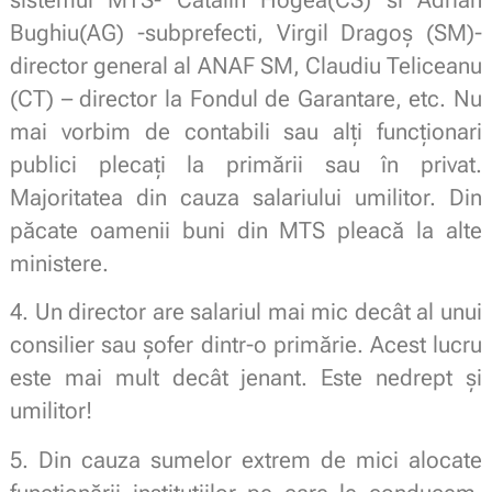
sistemul MTS- Cătălin Hogea(CS) si Adrian
Bughiu(AG) -subprefecti, Virgil Dragoș (SM)-
director general al ANAF SM, Claudiu Teliceanu
(CT) – director la Fondul de Garantare, etc. Nu
mai vorbim de contabili sau alți funcționari
publici plecați la primării sau în privat.
Majoritatea din cauza salariului umilitor. Din
păcate oamenii buni din MTS pleacă la alte
ministere.
4. Un director are salariul mai mic decât al unui
consilier sau șofer dintr-o primărie. Acest lucru
este mai mult decât jenant. Este nedrept și
umilitor!
5. Din cauza sumelor extrem de mici alocate