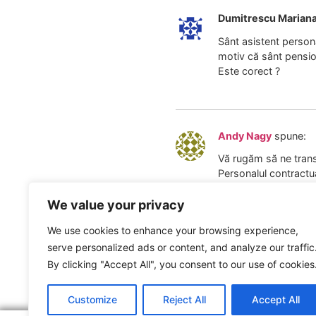
Dumitrescu Marian
Sânt asistent persona
motiv că sânt pensi
Este corect ?
Andy Nagy
spune:
Vă rugăm să ne trans
Personalul contractua
decizie de pensionare
Pensionarii pot ocupa
We value your privacy
în baza unui nou rap
We use cookies to enhance your browsing experience,
serve personalized ads or content, and analyze our traffic
By clicking "Accept All", you consent to our use of cookies
ARTICOLUL ANTERIOR
Mii de angajați forțați să plece din sistemul bug
Customize
Reject All
Accept All