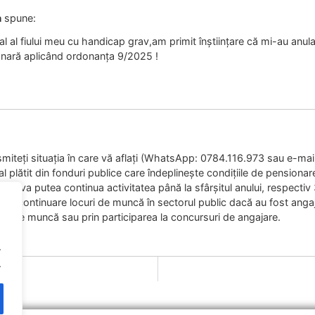
a
spune:
l al fiului meu cu handicap grav,am primit înștiințare că mi-au anu
onară aplicând ordonanța 9/2025 !
miteți situația în care vă aflați (WhatsApp: 0784.116.973 sau e-mai
l plătit din fonduri publice care îndeplinește condițiile de pensionar
 își va putea continua activitatea până la sfârșitul anului, respect
 în continuare locuri de muncă în sectorul public dacă au fost angaja
ort de muncă sau prin participarea la concursuri de angajare.
.
.
etar