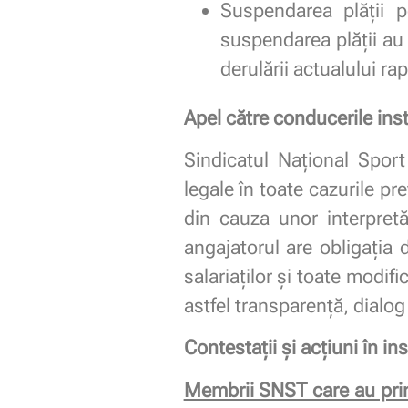
Suspendarea plății 
suspendarea plății au 
derulării actualului r
Apel către conducerile insti
Sindicatul Național Sport
legale în toate cazurile p
din cauza unor interpretăr
angajatorul are obligația 
salariaților și toate modif
astfel transparență, dialog 
Contestații și acțiuni în in
Membrii SNST care au primi