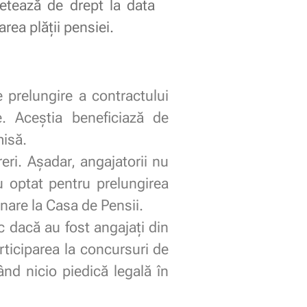
etează de drept la data
rea plății pensiei.
 prelungire a contractului
. Aceștia beneficiază de
misă.
ri. Așadar, angajatorii nu
u optat pentru prelungirea
onare la Casa de Pensii.
c dacă au fost angajați din
ticiparea la concursuri de
ând nicio piedică legală în