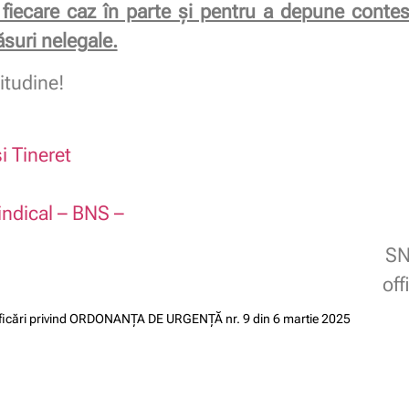
 fiecare caz în parte și pentru a depune contesta
suri nelegale.
itudine!
i Tineret
indical – BNS –
SN
of
larificări privind ORDONANȚA DE URGENȚĂ nr. 9 din 6 martie 2025