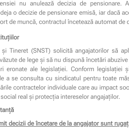
pensiei nu anulează decizia de pensionare. A
deja o decizie de pensionare emisă, iar dacă ace
aport de muncă, contractul încetează automat de 
tuțiilor
 și Tineret (SNST) solicită angajatorilor să apl
revăzute de lege și să nu dispună încetări abuziv
i eronate ale legislației. Conform legislației ș
de a se consulta cu sindicatul pentru toate măs
icările contractelor individuale care au impact s
social real și protecția intereselor angajaților.
stanță
t decizii de încetare de la angajator sunt rugaț