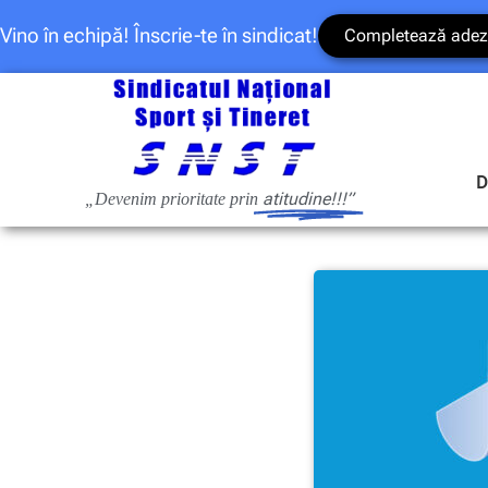
Vino în echipă! Înscrie-te în sindicat!
Completează adez
D
atitudine!!!”
„Devenim prioritate prin