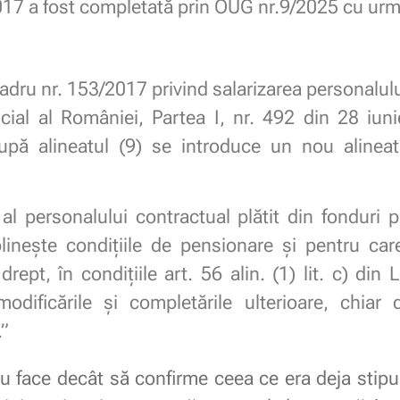
2017 a fost completată prin OUG nr.9/2025 cu urmă
adru nr. 153/2017 privind salarizarea personalului
icial al României, Partea I, nr. 492 din 28 iuni
după alineatul (9) se introduce un nou alineat
l personalului contractual plătit din fonduri p
linește condițiile de pensionare și pentru ca
rept, în condițiile art. 56 alin. (1) lit. c) di
odificările și completările ulterioare, chiar d
.”
 face decât să confirme ceea ce era deja stipul