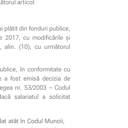
torul articol:
 plătit din fonduri publice,
e 2017, cu modificările și
, alin. (10), cu următorul
ublice, în conformitate cu
re a fost emisă decizia de
n Legea nr. 53/2003 – Codul
acă salariatul a solicitat
at atât în Codul Muncii,