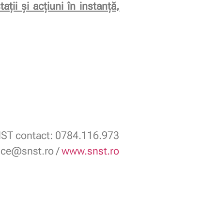
ții și acțiuni în instanță,
ST contact: 0784.116.973
fice@snst.ro /
www.snst.ro