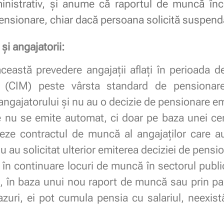
inistrativ, și anume că raportul de muncă înc
pensionare, chiar dacă persoana solicită suspenda
 și angajatorii:
ceastă prevedere angajații aflați în perioada de
 (CIM) peste vârsta standard de pensionare
angajatorului și nu au o decizie de pensionare e
 nu se emite automat, ci doar pe baza unei cere
teze contractul de muncă al angajaților care a
 nu au solicitat ulterior emiterea deciziei de pensi
 în continuare locuri de muncă în sectorul publi
i, în baza unui nou raport de muncă sau prin par
azuri, ei pot cumula pensia cu salariul, neexist