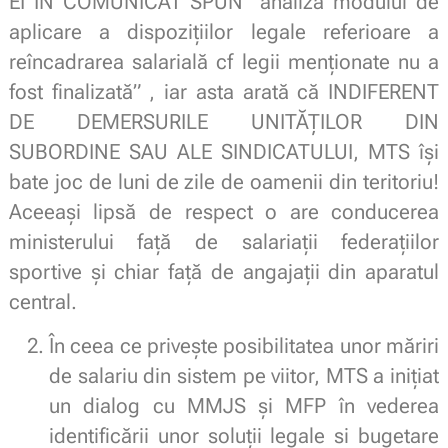
EI ÎN COMUNICAT SPUN ”analiza modului de
aplicare a dispoziţiilor legale referioare a
reîncadrarea salarială cf legii menţionate nu a
fost finalizată” , iar asta arată că INDIFERENT
DE DEMERSURILE UNITĂȚILOR DIN
SUBORDINE SAU ALE SINDICATULUI, MTS își
bate joc de luni de zile de oamenii din teritoriu!
Aceeași lipsă de respect o are conducerea
ministerului față de salariații federațiilor
sportive și chiar față de angajații din aparatul
central.
În ceea ce priveşte posibilitatea unor măriri
de salariu din sistem pe viitor, MTS a iniţiat
un dialog cu MMJS şi MFP în vederea
identificării unor soluţii legale si bugetare