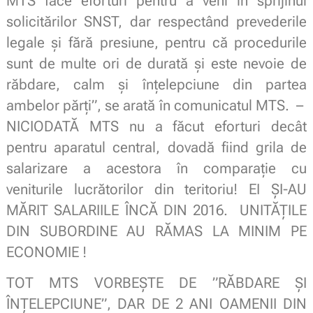
MTS face eforturi pentru a veni în sprijinul
solicitărilor SNST, dar respectând prevederile
legale şi fără presiune, pentru că procedurile
sunt de multe ori de durată şi este nevoie de
răbdare, calm şi înţelepciune din partea
ambelor părţi”, se arată în comunicatul MTS. –
NICIODATĂ MTS nu a făcut eforturi decât
pentru aparatul central, dovadă fiind grila de
salarizare a acestora în comparație cu
veniturile lucrătorilor din teritoriu! EI ȘI-AU
MĂRIT SALARIILE ÎNCĂ DIN 2016. UNITĂȚILE
DIN SUBORDINE AU RĂMAS LA MINIM PE
ECONOMIE !
TOT MTS VORBEȘTE DE ”RĂBDARE ȘI
ÎNȚELEPCIUNE”, DAR DE 2 ANI OAMENII DIN