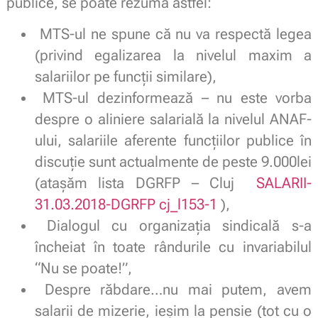
publice, se poate rezuma astfel:
MTS-ul ne spune că nu va respectă legea
(privind egalizarea la nivelul maxim a
salariilor pe funcții similare),
MTS-ul dezinformează – nu este vorba
despre o aliniere salarială la nivelul ANAF-
ului, salariile aferente funcțiilor publice în
discuție sunt actualmente de peste 9.000lei
(atașăm lista DGRFP – Cluj
SALARII-
31.03.2018-DGRFP cj_l153-1
),
Dialogul cu organizația sindicală s-a
încheiat în toate rândurile cu invariabilul
“Nu se poate!”,
Despre răbdare…nu mai putem, avem
salarii de mizerie, ieșim la pensie (tot cu o