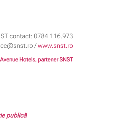
ST contact: 0784.116.973
fice@snst.ro /
www.snst.ro
Avenue Hotels, partener SNST
ie publică