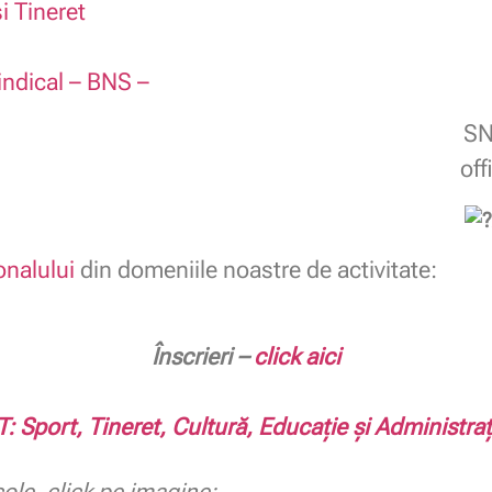
i Tineret
indical – BNS –
SN
of
nalului
din domeniile noastre de activitate:
.
Înscrieri –
click aici
.
: Sport, Tineret, Cultură, Educație și Administraț
.
cole, click pe imagine: