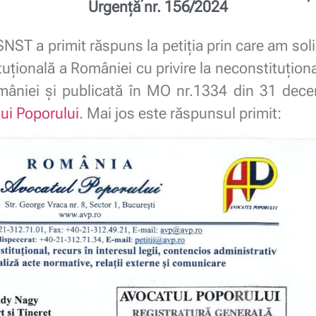
Urgență nr. 156/2024
SNST a primit răspuns la petiția prin care am soli
uțională a României cu privire la neconstituțio
niei și publicată în MO nr.1334 din 31 decemb
ui Poporului
. Mai jos este răspunsul primit: