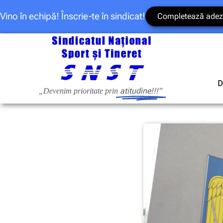
Vino în echipă! Înscrie-te în sindicat!
Completează adez
D
atitudine!!!”
„Devenim prioritate prin