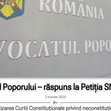
 Poporului – răspuns la Petiția
3 martie 2025
sizarea Curtii Constituționale privind neconstituț