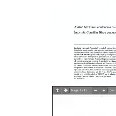
Page
1
/
12
Zoo