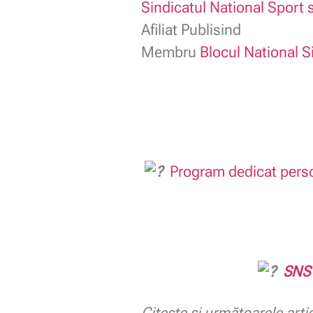
Sindicatul National Sport s
Afiliat Publisind
Membru
Blocul National S
Program dedicat perso
SNST
Citește și următoarele arti