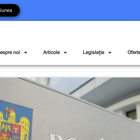
iunea
espre noi
Articole
Legislație
Ofert