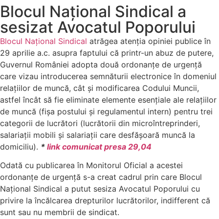
Blocul Național Sindical a
sesizat Avocatul Poporului
Blocul Național Sindical
atrăgea atenția opiniei publice în
29 aprilie a.c. asupra faptului că printr-un abuz de putere,
Guvernul României adopta două ordonanțe de urgență
care vizau introducerea semnăturii electronice în domeniul
relațiilor de muncă, cât și modificarea Codului Muncii,
astfel încât să fie eliminate elemente esențiale ale relațiilor
de muncă (fișa postului și regulamentul intern) pentru trei
categorii de lucrători (lucrătorii din microîntreprinderi,
salariații mobili și salariații care desfășoară muncă la
domiciliu).
*
link comunicat presa 29,04
Odată cu publicarea în Monitorul Oficial a acestei
ordonanțe de urgență s-a creat cadrul prin care Blocul
Național Sindical a putut sesiza Avocatul Poporului cu
privire la încălcarea drepturilor lucrătorilor, indifferent că
sunt sau nu membrii de sindicat.