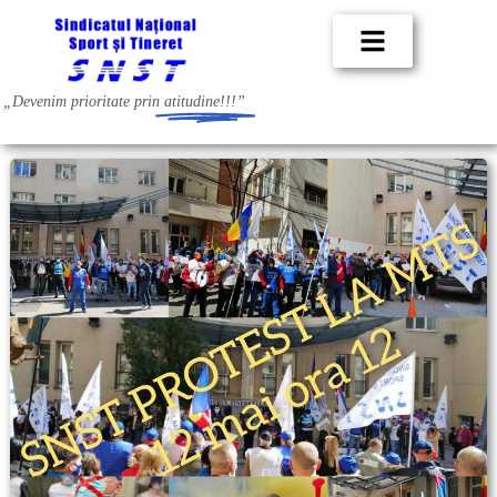
„Devenim prioritate prin
atitudine!!!”