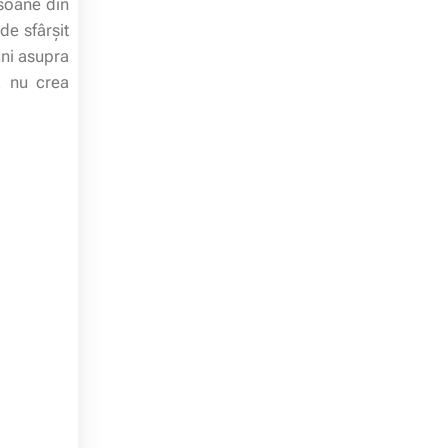
rsoane din
de sfârşit
uni asupra
a nu crea