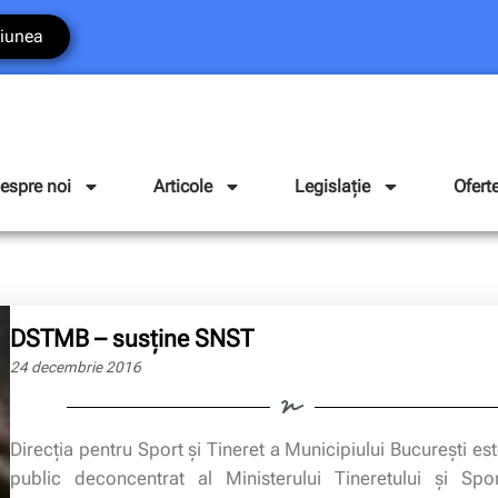
iunea
espre noi
Articole
Legislație
Ofert
DSTMB – susţine SNST
24 decembrie 2016
Direcţia pentru Sport şi Tineret a Municipiului Bucureşti est
public deconcentrat al Ministerului Tineretului şi Spor