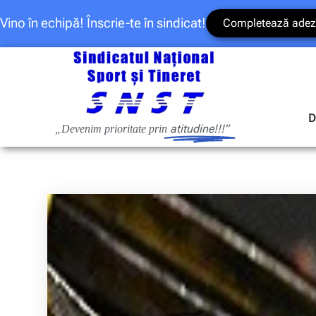
Vino în echipă! Înscrie-te în sindicat!
Completează adez
D
atitudine!!!”
„Devenim prioritate prin