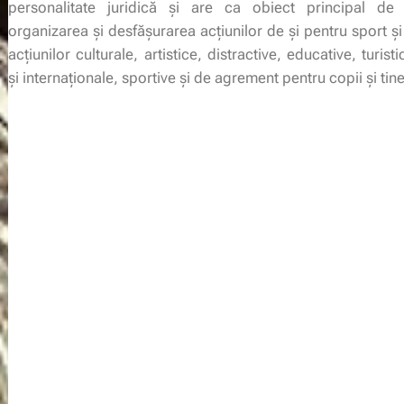
personalitate juridică şi are ca obiect principal de a
organizarea şi desfăşurarea acţiunilor de şi pentru sport şi 
acţiunilor culturale, artistice, distractive, educative, turist
şi internaţionale, sportive şi de agrement pentru copii şi tine