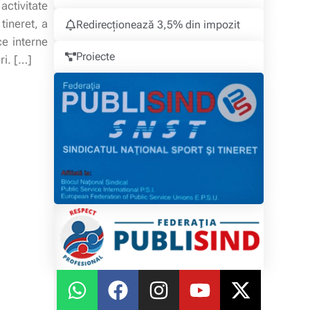
ctivitate
tineret, a
Redirecționează 3,5% din impozit
ice interne
Proiecte
ri. […]