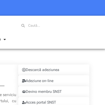
e
Descarcă adeziunea
Adeziune on-line
Devino membru SNST
e serviciu
tului, cu
Acces portal SNST