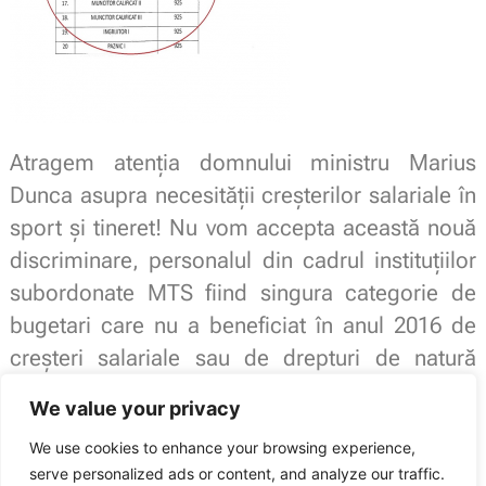
Atragem atenţia domnului ministru Marius
Dunca asupra necesităţii creşterilor salariale în
sport şi tineret! Nu vom accepta această nouă
discriminare, personalul din cadrul instituţiilor
subordonate MTS fiind singura categorie de
bugetari care nu a beneficiat în anul 2016 de
creşteri salariale sau de drepturi de natură
salarială, cuprinse în diferitele acte normative.
We value your privacy
Echipa Sindicatului Naţional Sport şi Tineret
We use cookies to enhance your browsing experience,
serve personalized ads or content, and analyze our traffic.
Sindicatul Național Sport și Tineret: Angajaţii din sport şi tineret vor fi uitaţi