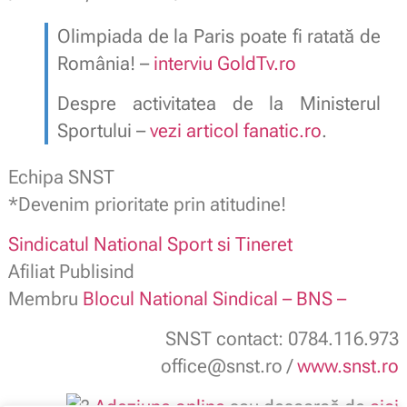
Olimpiada de la Paris poate fi ratată de
România! –
interviu GoldTv.ro
Despre activitatea de la Ministerul
Sportului –
vezi articol fanatic.ro
.
Echipa SNST
*Devenim prioritate prin atitudine!
Sindicatul National Sport si Tineret
Afiliat Publisind
Membru
Blocul National Sindical – BNS –
SNST contact: 0784.116.973
office@snst.ro /
www.snst.ro
Adeziune online
sau descarcă de
aici