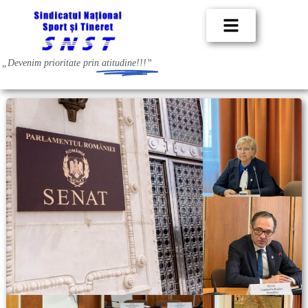
„Devenim prioritate prin
atitudine!!!”