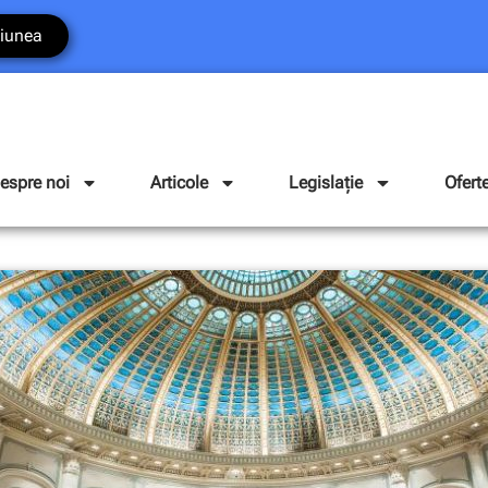
iunea
espre noi
Articole
Legislație
Ofert