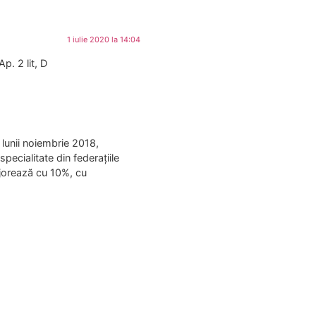
1 iulie 2020 la 14:04
. 2 lit, D
 lunii noiembrie 2018,
pecialitate din federaţiile
majorează cu 10%, cu