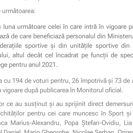
e următoarea:
u luna următoare celei în care intră în vigoare
 bază de care beneficiază personalul din Ministeru
derațiile sportive și din unitățile sportive di
lui, altul decât cel încadrat pe funcții de speci
lege pentru anul 2021.
 cu 194 de voturi pentru, 26 împotrivă și 73 de
în vigoare după publicarea în Monitorul oficial.
lor ce au susținut și au sprijinit direct demers
nechităților pentru cei care muncesc în Sport ș
ca Marius-Alexandru, Popa Ştefan-Ovidiu, Lia
nel Daniel, Marin Gheorghe, Nicolae Şerban, Opre