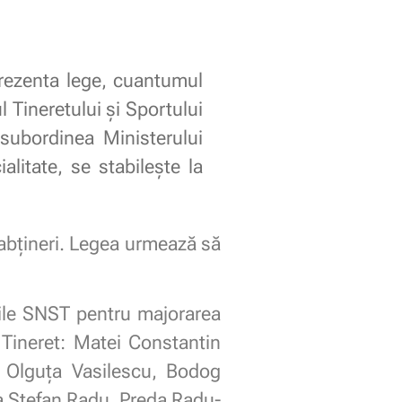
 prezenta lege, cuantumul
l Tineretului și Sportului
n subordinea Ministerului
alitate, se stabileşte la
 abțineri. Legea urmează să
urile SNST pentru majorarea
i Tineret: Matei Constantin
 Olguța Vasilescu, Bodog
a Ştefan Radu, Preda Radu-