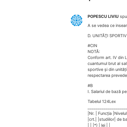
POPESCU LIVIU
spu
A se vedea ce inseam
D. UNITĂŢI SPORTIV
#CIN
NOTĂ:
Conform art. IV din L
cuantumul brut al sal
sportive şi din unită
respectarea prevederi
#B
I. Salariul de bază pe
Tabelul 124Lex
___________________
|Nr. | Funcţia |Nivelul
|crt.| |studiilor| de b
| | |*) | lei | |