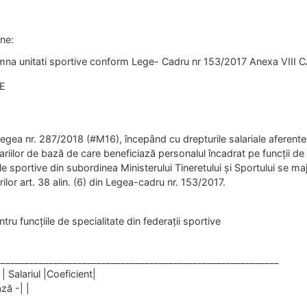
ne:
na unitati sportive conform Lege- Cadru nr 153/2017 Anexa VIII CAp
E
egea nr. 287/2018 (#M16), începând cu drepturile salariale aferente
ariilor de bază de care beneficiază personalul încadrat pe funcţii de s
ţile sportive din subordinea Ministerului Tineretului şi Sportului se 
lor art. 38 alin. (6) din Legea-cadru nr. 153/2017.
ntru funcţiile de specialitate din federaţii sportive
___________________________________________________________
 | Salariul |Coeficient|
ază -| |