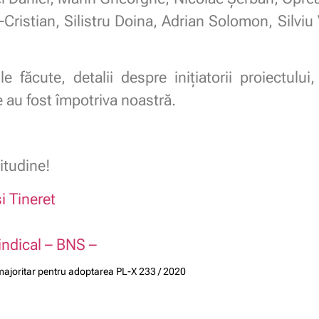
ristian, Silistru Doina, Adrian Solomon, Silviu 
 făcute, detalii despre inițiatorii proiectulu
re au fost împotriva noastră.
itudine!
i Tineret
indical – BNS –
t majoritar pentru adoptarea PL-X 233 / 2020