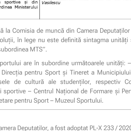
ță la Comisia de muncă din Camera Deputaților 
luții, în lege nu este definită sintagma unități
n subordinea MTS”.
Sportului are în subordine următoarele unităţi: –
v Direcţia pentru Sport şi Tineret a Municipiul
ele de cultură ale studenţilor, respectiv C
i sportive – Centrul Naţional de Formare şi Perf
cetare pentru Sport – Muzeul Sportului.
Camera Deputaților, a fost adoptat PL-X 233 / 202