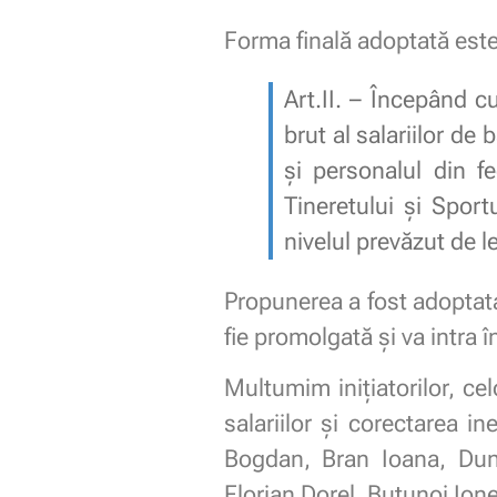
Forma finală adoptată est
Art.II. – Începând c
brut al salariilor de
și personalul din fe
Tineretului și Sportu
nivelul prevăzut de 
Propunerea a fost adoptata
fie promolgată și va intra 
Multumim inițiatorilor, ce
salariilor și corectarea i
Bogdan, Bran Ioana, Dun
Florian Dorel, Butunoi Io