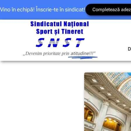
Vino în echipă! Înscrie-te în sindicat!
Completează adez
D
atitudine!!!”
„Devenim prioritate prin