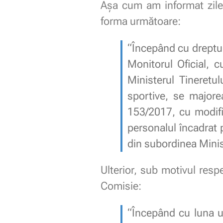
Așa cum am informat zilel
forma următoare:
“Începând cu drepturil
Monitorul Oficial, 
Ministerul Tineretul
sportive, se majore
153/2017, cu modific
personalul încadrat p
din subordinea Minist
Ulterior, sub motivul respe
Comisie:
“Începând cu luna ur