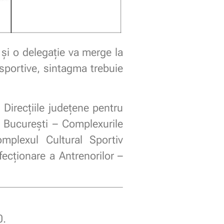
și o delegație va merge la
 sportive, sintagma trebuie
 Direcţiile judeţene pentru
ui Bucureşti – Complexurile
omplexul Cultural Sportiv
ecţionare a Antrenorilor –
0.