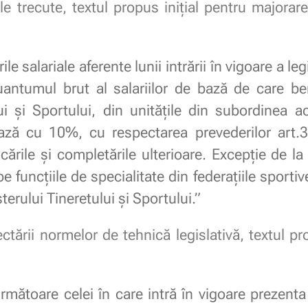
e trecute, textul propus inițial pentru majorare
e salariale aferente lunii intrării în vigoare a legi
cuantumul brut al salariilor de bază de care be
ui și Sportului, din unitățile din subordinea ac
ază cu 10%, cu respectarea prevederilor art.38
ările și completările ulterioare. Excepție de la
e funcțiile de specialitate din federațiile sportive
erului Tineretului și Sportului.”
ctării normelor de tehnică legislativă, textul pr
mătoare celei în care intră în vigoare prezenta