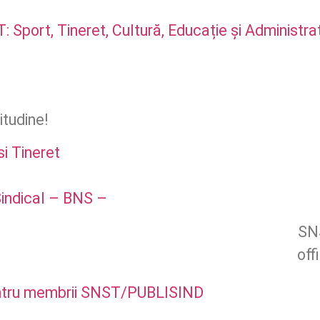
 Sport, Tineret, Cultură, Educație și Administra
itudine!
si Tineret
Sindical – BNS –
SN
off
ntru membrii SNST/PUBLISIND