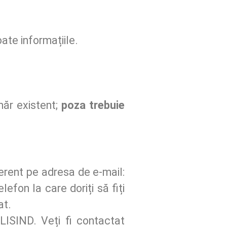
ate informațiile.
măr existent;
poza trebuie
ferent pe adresa de e-mail:
lefon la care doriți să fiți
at.
LISIND. Veți fi contactat