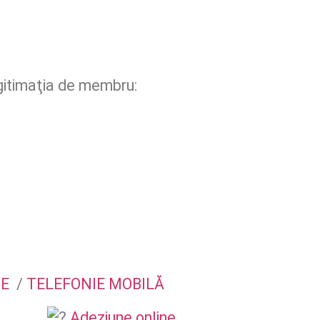
gitimaţia de membru:
E
/
TELEFONIE MOBILĂ
Adeziune online