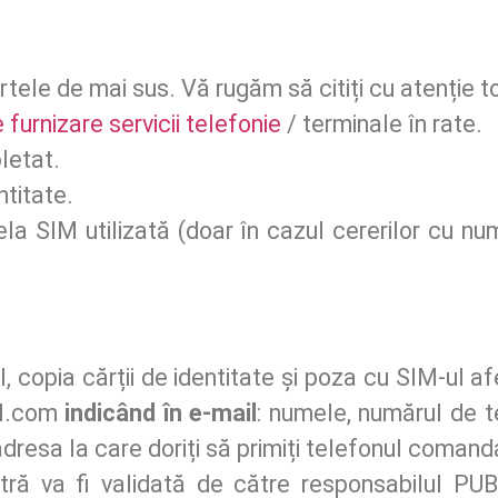
rtele de mai sus. Vă rugăm să citiți cu atenție to
 furnizare servicii telefonie
/ terminale în rate.
letat.
titate.
ela SIM utilizată (doar în cazul cererilor cu nu
, copia cărții de identitate și poza cu SIM-ul a
il.com
indicând î
n e-mail
: numele, numărul de te
dresa la care doriți să primiți telefonul comand
ă va fi validată de către responsabilul PUB