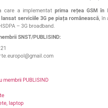
a care a implementat
prima rețea GSM în
 lansat serviciile 3G pe piața românească
, în
, HSDPA – 3G broadband.
m
embrii SNST/PUBLISIND:
321
erte.europol@gmail.com
ru membrii PUBLISIND
te
ete, laptop