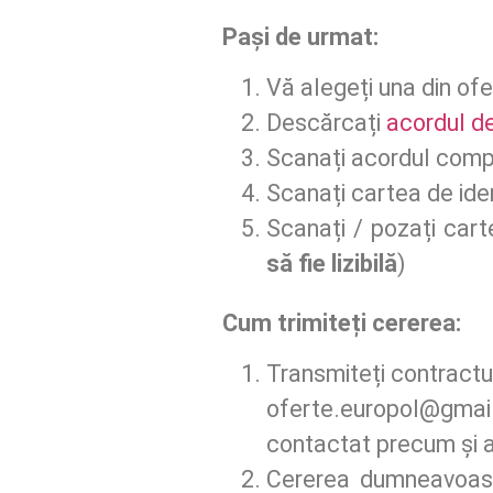
Pași de urmat:
Vă alegeți una din ofe
Descărcați
acordul de
Scanați acordul comp
Scanați cartea de iden
Scanați / pozați cart
să fie lizibilă
)
Cum trimit
eți cererea:
Transmiteți contractul
oferte.europol@gma
contactat precum și a
Cererea dumneavoastr