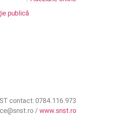
ție publică
ST contact: 0784.116.973
ice@snst.ro /
www.snst.ro