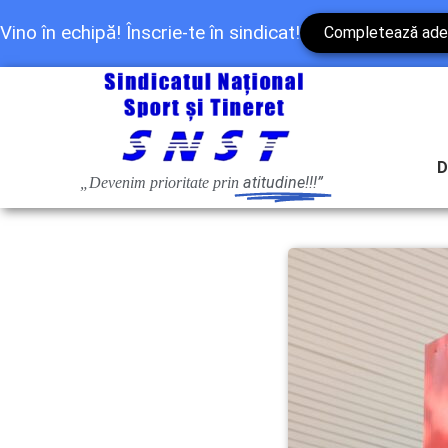
Vino în echipă! Înscrie-te în sindicat!
Completează ade
D
atitudine!!!”
„Devenim prioritate prin