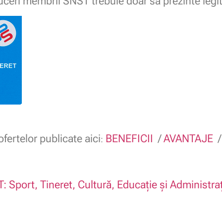
uceri membrii SNST trebuie doar să prezinte leg
fertelor publicate aici
BENEFICII
/
AVANTAJE
:
: Sport, Tineret, Cultură, Educație și Administra