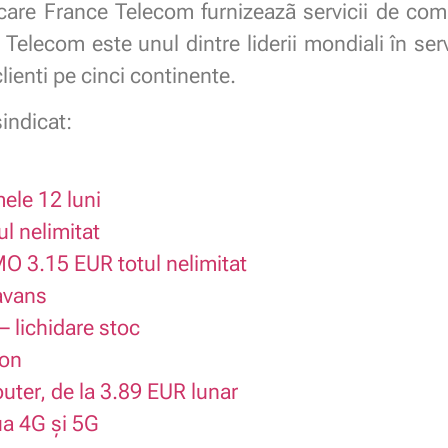
are France Telecom furnizeazã servicii de comun
 Telecom este unul dintre liderii mondiali în serv
ienti pe cinci continente.
indicat:
le 12 luni
l nelimitat
O 3.15 EUR totul nelimitat
 avans
lichidare stoc
fon
outer, de la 3.89 EUR lunar
aua 4G și 5G