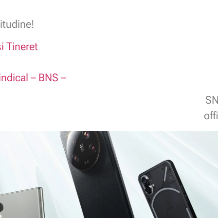
itudine!
i Tineret
indical – BNS –
SN
of