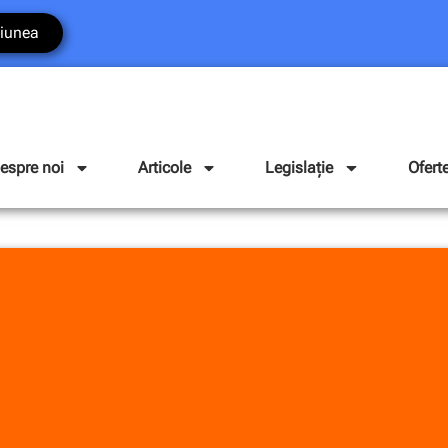
iunea
espre noi
Articole
Legislație
Ofert