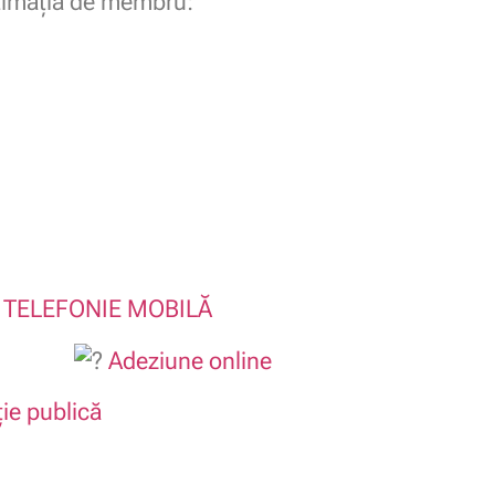
itimaţia de membru:
/
TELEFONIE MOBILĂ
Adeziune online
ție publică