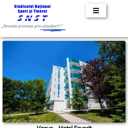
„Devenim prioritate prin
atitudine!!!”