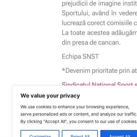
prejudicii de imagine insti
Sportului, având în veder
lucrează corect comisiile c
La toate acestea adăugăm ș
din presa de cancan.
Echipa SNST
*Devenim prioritate prin at
Sindicatul National Sport s
Afiliat
Publisind
We value your privacy
Membru
Blocul National S
We use cookies to enhance your browsing experience,
serve personalized ads or content, and analyze our traffic
Sindicatul Național Sport și Tineret: Tran
By clicking "Accept All", you consent to our use of cookies
ARTICOLUL ANTERIOR
Customize
Reject All
Accept All