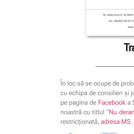
Tr
În loc să se ocupe de prob
cu echipa de consilieri și j
pe pagina de
Facebook
a 
noastră cu titlul “
Nu deran
restricționată,
adresa MS
.