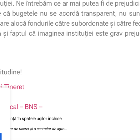
tuției. Ne întrebăm ce ar mai putea fi de prejudic
e că bugetele nu se acordă transparent, nu sunt 
are alocă fondurile către subordonate și către fed
i faptul că imaginea instituției este grav prejud
itudine!
i Tineret
indical – BNS –
.
sparență în spatele ușilor închise
.
Reorganizare ilegală prin desființarea compartimentelor de tineret și a centrelor de agrement