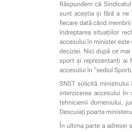
Răspundem că Sindicatul v
sunt aceștia și fără a ne 
fiecare dată când membrii
îndreptarea situațiilor r
accesului în minister este d
deciziei. Nici după ce mai
sport și reprezentanți ai 
accesului în “sediul Sportu
SNST solicită ministrului
interzicerea accesului în 
tehnicienii domeniului, ju
Descuiați poarta ministeru
În ultima parte a adresei 