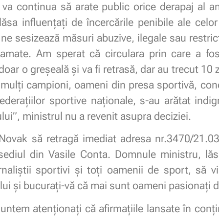
a continua să arate public orice derapaj al anga
lăsa influențați de încercările penibile ale cel
 ne sesizează măsuri abuzive, ilegale sau restri
eclamate. Am sperat că circulara prin care a fos
oar o greșeală și va fi retrasă, dar au trecut 10 
 mulți campioni, oameni din presa sportivă, cond
federațiilor sportive naționale, s-au arătat indig
lui”, ministrul nu a revenit asupra deciziei.
 Novak să retragă imediat adresa nr.3470/21.03.
sediul din Vasile Conta. Domnule ministru, lăsați
rnaliștii sportivi și toți oamenii de sport, să
lui și bucurați-vă că mai sunt oameni pasionați 
suntem atenționați că afirmațiile lansate în conți