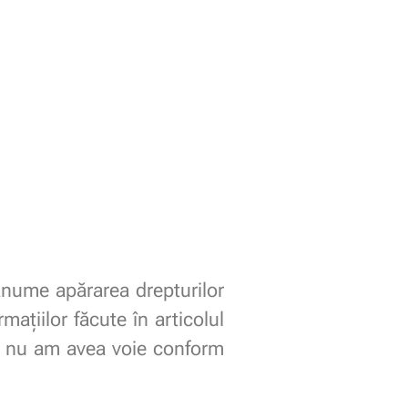
anume apărarea drepturilor
mațiilor făcute în articolul
ică nu am avea voie conform