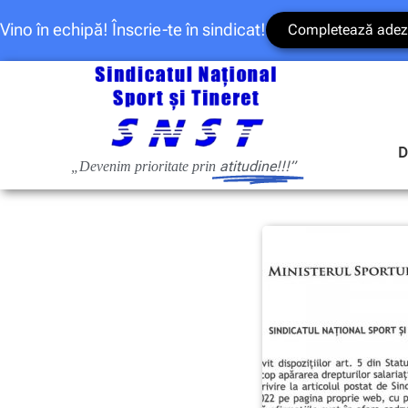
Vino în echipă! Înscrie-te în sindicat!
Completează adez
D
atitudine!!!”
„Devenim prioritate prin