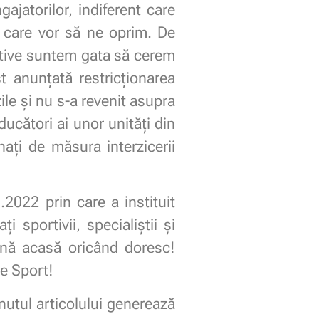
jatorilor, indiferent care
or care vor să ne oprim. De
ctive suntem gata să cerem
t anunțată restricționarea
zile și nu s-a revenit asupra
ucători ai unor unități din
nați de măsura interzicerii
2022 prin care a instituit
 sportivii, specialiștii și
 vină acasă oricând doresc!
de Sport!
nutul articolului generează