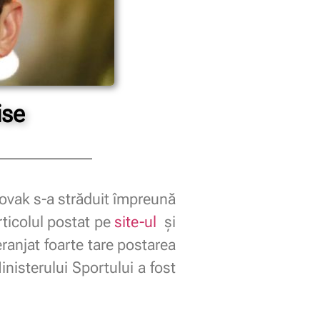
ise
Novak s-a străduit împreună
articolul postat pe
site-ul
și
ranjat foarte tare postarea
inisterului Sportului a fost