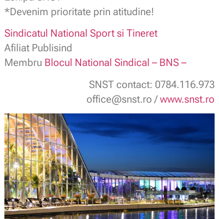
*Devenim prioritate prin atitudine!
Sindicatul National Sport si Tineret
Afiliat Publisind
Membru
Blocul National Sindical – BNS –
SNST contact: 0784.116.973
office@snst.ro /
www.snst.ro