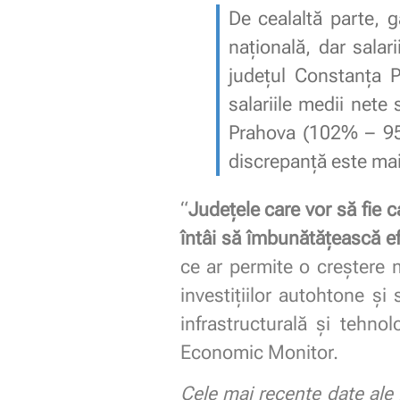
De cealaltă parte, 
națională, dar salar
județul Constanța P
salariile medii nete
Prahova (102% – 95
discrepanță este mai
“
Județele care vor să fie c
întâi să îmbunătățească ef
ce ar permite o creștere ma
investițiilor autohtone și
infrastructurală și tehno
Economic Monitor.
Cele mai recente date ale I