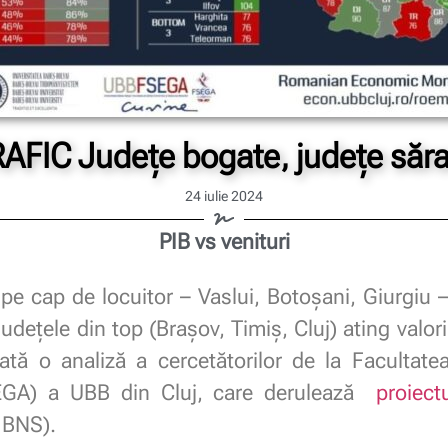
AFIC Județe bogate, județe săr
24 iulie 2024
PIB vs venituri
 pe cap de locuitor – Vaslui, Botoșani, Giurgiu 
udețele din top (Brașov, Timiș, Cluj) ating valor
ată o analiză a cercetătorilor de la Facultate
SEGA) a UBB din Cluj, care derulează
proiect
 BNS).