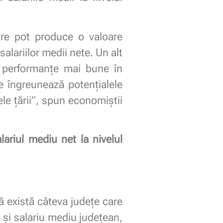
care pot produce o valoare
salariilor medii nete. Un alt
u performanțe mai bune în
ce îngreunează potențialele
le țării”, spun economiștii
ariul mediu net la nivelul
că există câteva județe care
r și salariu mediu județean,