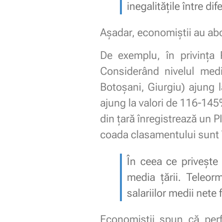
inegalitățile între dif
Așadar, economiștii au abor
De exemplu, în privința P
Considerând nivelul medi
Botoșani, Giurgiu) ajung 
ajung la valori de 116-145
din țară înregistrează un 
coada clasamentului sunt V
În ceea ce privește v
media țării. Teleo
salariilor medii nete
Economiștii spun că perf