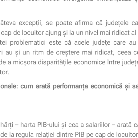
câteva excepții, se poate afirma că județele 
p de locuitor ajung și la un nivel mai ridicat al 
tei problematici este că acele județe care a
ori au și un ritm de creștere mai ridicat, ceea 
e a micșora disparitățile economice între județe
or.
ionale: cum arată performanța economică și sal
hărți – harta PIB-ului și cea a salariilor – arată 
 de la regula relației dintre PIB pe cap de locuito