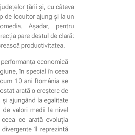
udețelor țării și, cu câteva
 de locuitor ajung și la un
Economedia. Așadar, pentru
irecția pare destul de clară:
crească productivitatea.
ni, performanța economică
giune, în special în ceea
d acum 10 ani România se
rostat arată o creștere de
i ajungând la egalitate
 de valori medii la nivel
e ceea ce arată evoluția
i divergente îl reprezintă