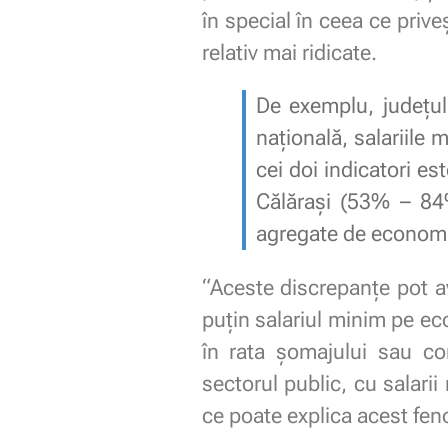
în special în ceea ce prive
relativ mai ridicate.
De exemplu, județu
națională, salariile 
cei doi indicatori e
Călărași (53% – 8
agregate de economi
“Aceste discrepanțe pot av
puțin salariul minim pe e
în rata șomajului sau co
sectorul public, cu salarii
ce poate explica acest f