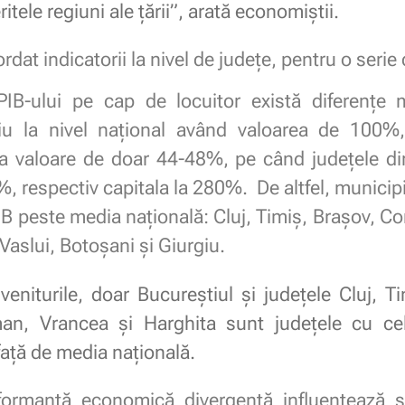
eritele regiuni ale țării”, arată economiștii.
dat indicatorii la nivel de județe, pentru o serie 
IB-ului pe cap de locuitor există diferențe ma
u la nivel național având valoarea de 100%,
la valoare de doar 44-48%, pe când județele din
%, respectiv capitala la 280%. De altfel, municipi
PIB peste media națională: Cluj, Timiș, Brașov, Co
aslui, Botoșani și Giurgiu.
eniturile, doar Bucureștiul și județele Cluj, Tim
rman, Vrancea și Harghita sunt județele cu c
 față de media națională.
ormanță economică divergentă influențează și s