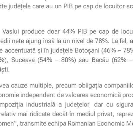
ște județele care au un PIB pe cap de locuitor sc
l Vaslui produce doar 44% PIB pe cap de locu
medii nete ajung însă la un nivel de 78%. La fel,
ste accentuată și în județele Botoșani (46% – 7
4%), Suceava (54% – 80%) sau Bacău (62% – 
ști.
ea cauze multiple, precum obligația companiilor
conomie independent de valoarea economică prod
mpoziția industrială a județelor, dar cu sigur
 relativ mai ridicate decât în mediul privat, repre
enomen”, transmite echipa Romanian Economic Mo