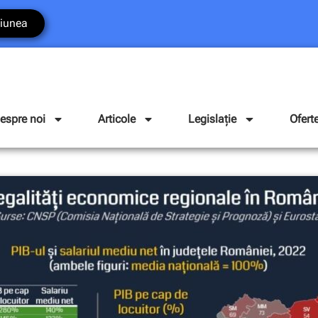
iunea
espre noi
Articole
Legislație
Ofert