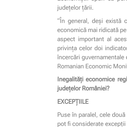
județelor țării.
“În general, deși există 
economică mai ridicată pe ca
aspect important al aces
privința celor doi indicat
încercări guvernamentale d
Romanian Economic Monit
Inegalități economice reg
județelor României?
EXCEPȚIILE
Puse în paralel, cele două 
pot fi considerate excepții