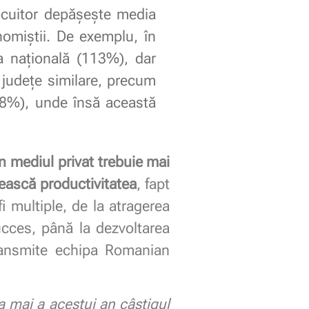
ocuitor depășește media
onomiștii. De exemplu, în
a națională (113%), dar
e județe similare, precum
8%), unde însă această
in mediul privat trebuie mai
rească productivitatea
, fapt
fi multiple, de la atragerea
succes, până la dezvoltarea
 transmite echipa Romanian
na mai a acestui an câştigul