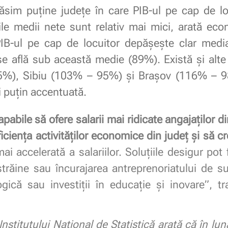
găsim puține județe în care PIB-ul pe cap de l
iile medii nete sunt relativ mai mici, arată ec
IB-ul pe cap de locuitor depășește clar medi
 se află sub această medie (89%). Există și alt
%), Sibiu (103% – 95%) și Brașov (116% – 9
 puțin accentuată.
apabile să ofere salarii mai ridicate angajaților d
iciența activităților economice din județ și să c
i accelerată a salariilor. Soluțiile desigur pot 
 străine sau încurajarea antreprenoriatului de 
logică sau investiții în educație și inovare”,
nstitutului Național de Statistică arată că în lu