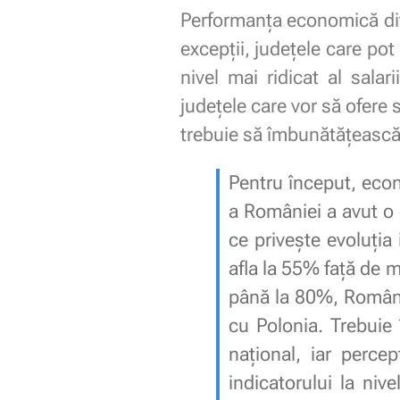
Performanța economică diver
excepții, județele care po
nivel mai ridicat al sala
județele care vor să ofere s
trebuie să îmbunătățească e
Pentru început, econ
a României a avut o 
ce privește evoluți
afla la 55% față de m
până la 80%, Români
cu Polonia. Trebuie 
național, iar perce
indicatorului la nive