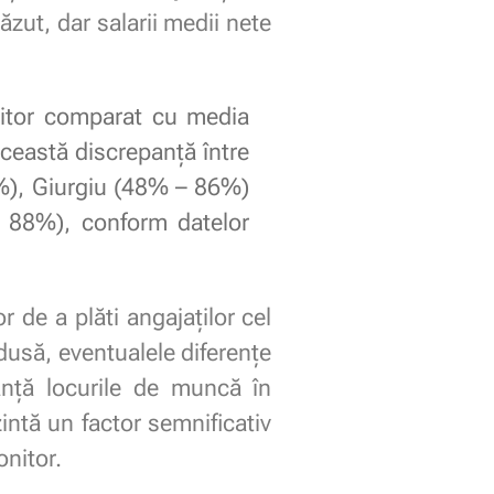
ăzut, dar salarii medii nete
itor comparat cu media
 această discrepanță între
8%), Giurgiu (48% – 86%)
88%), conform datelor
 de a plăti angajaților cel
usă, eventualele diferențe
anță locurile de muncă în
zintă un factor semnificativ
nitor.