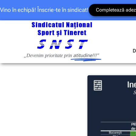
Vino în echipă! Înscrie-te în sindicat!
Completează adez
D
atitudine!!!”
„Devenim prioritate prin