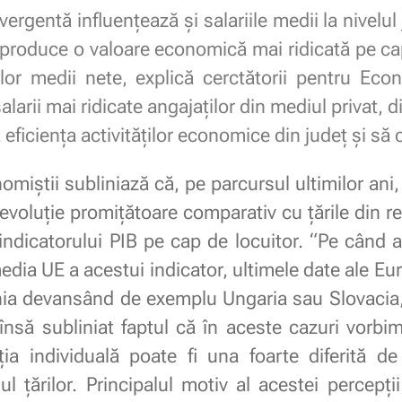
gentă influențează și salariile medii la nivelul j
t produce o valoare economică mai ridicată pe cap
riilor medii nete, explică cerctătorii pentru 
alarii mai ridicate angajaților din mediul privat, d
ficiența activităților economice din județ și să 
omiștii subliniază că, pe parcursul ultimilor a
evoluție promițătoare comparativ cu țările din re
a indicatorului PIB pe cap de locuitor. “Pe cân
edia UE a acestui indicator, ultimele date ale Eu
a devansând de exemplu Ungaria sau Slovacia, ș
însă subliniat faptul că în aceste cazuri vorbim
pția individuală poate fi una foarte diferită d
lul țărilor. Principalul motiv al acestei percepți