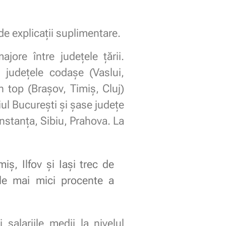
de explicații suplimentare.
jore între județele țării.
 județele codașe (Vaslui,
 top (Brașov, Timiș, Cluj)
ul București și șase județe
nstanța, Sibiu, Prahova. La
iș, Ilfov și Iași trec de
ele mai mici procente a
alariile medii la nivelul