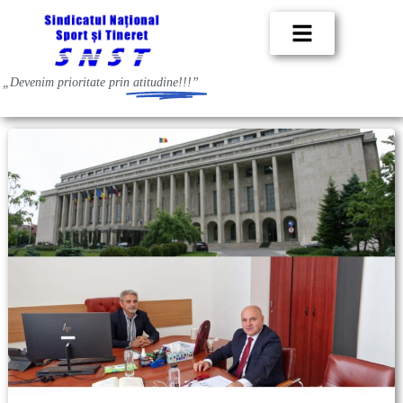
„Devenim prioritate prin
atitudine!!!”