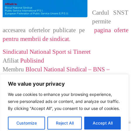
Cardul SNST
permite
accesarea ofertelor publicate pe
pagina oferte
pentru membrii de sindicat.
Sindicatul National Sport si Tineret
Afiliat
Publisind
Membru
Blocul National Sindical – BNS –
SNST este partener
PRAKTIKER ROMANIA
We value your privacy
We use cookies to enhance your browsing experience,
serve personalized ads or content, and analyze our traffic.
Sindicatul Național Sport și Tineret: SNST si Ok Medical
By clicking "Accept All", you consent to our use of cookies.
ARTICOLUL ANTERIOR
ARTICOLUL URMĂTOR
SNST si METRO
MedLife – acord reinnoit
Customize
Reject All
Accept All
Copyright © 2016 – 2026 SNST