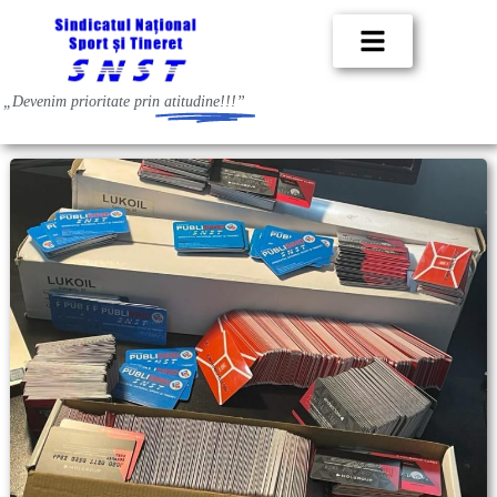
„Devenim prioritate prin
atitudine!!!”