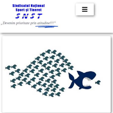
„Devenim prioritate prin
atitudine!!!”