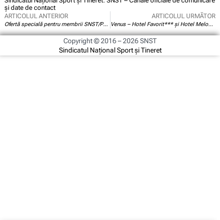
Sindicatul Național Sport și Tineret: SNST – Canale oficiale de comunicare
și date de contact
ARTICOLUL ANTERIOR
ARTICOLUL URMĂTOR
Ofertă specială pentru membrii SNST/PUBLISIND la Therme București
Venus – Hotel Favorit*** și Hotel Melodia****
Copyright © 2016 – 2026 SNST
Sindicatul Național Sport și Tineret