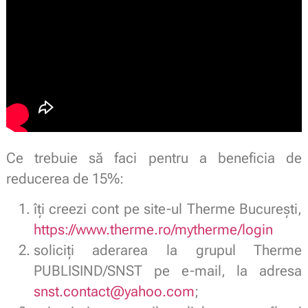
Ce trebuie să faci pentru a beneficia de
reducerea de 15%:
îți creezi cont pe site-ul Therme București,
https://www.therme.ro/mytherme/login
soliciți aderarea la grupul Therme
PUBLISIND/SNST pe e-mail, la adresa
snst.contact@yahoo.com
;