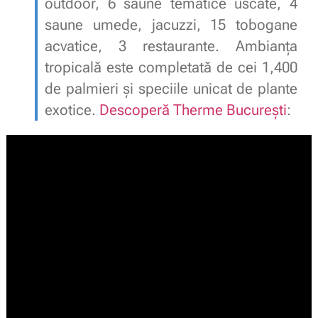
outdoor, 6 saune tematice uscate, 4
saune umede, jacuzzi, 15 tobogane
acvatice, 3 restaurante. Ambianța
tropicală este completată de cei 1,400
de palmieri și speciile unicat de plante
exotice.
Descoperă Therme București
: