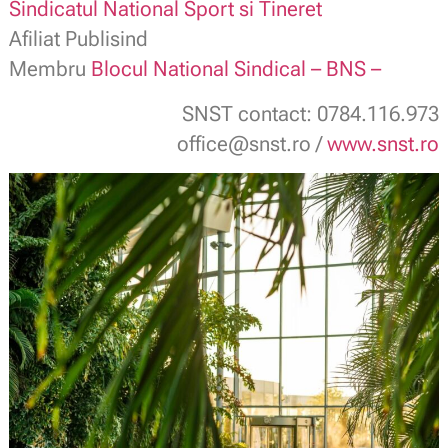
Sindicatul National Sport si Tineret
Afiliat Publisind
Membru
Blocul National Sindical – BNS –
SNST contact: 0784.116.973
office@snst.ro /
www.snst.ro