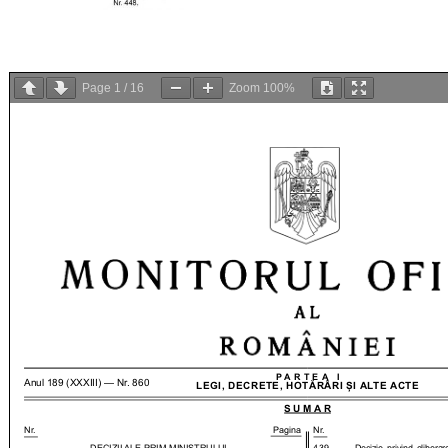
Page 
1
 / 
16
Zoom 
100%