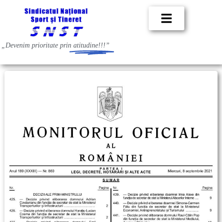
„Devenim prioritate prin
atitudine!!!”