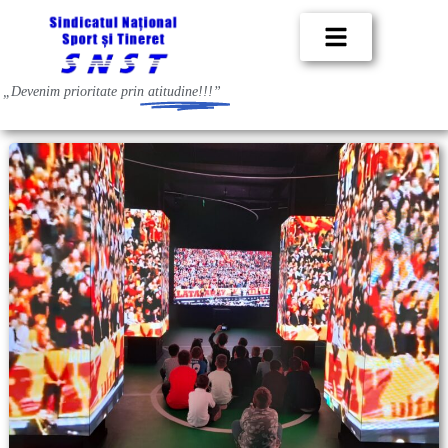
„Devenim prioritate prin
atitudine!!!”