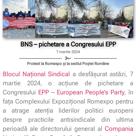
BNS – pichetare a Congresului EPP
7 martie 2024
Protest la Romexpo și la sediul Poștei Române
Blocul Național Sindical
a desfășurat astăzi, 7
martie 2024, o acțiune de pichetare a
Congresului
EPP – European People’s Party
, în
fața Complexului Expozițional Romexpo pentru
a atrage atenția liderilor politici europeni
despre practicile antisindicale din ultima
perioadă ale directorului general al
Compania