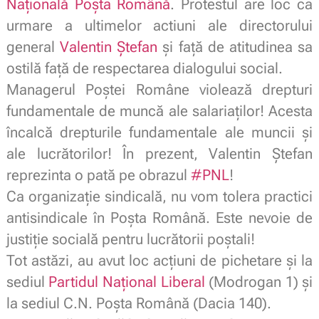
Naţională Poşta Română
. Protestul are loc ca
urmare a ultimelor actiuni ale directorului
general
Valentin Ștefan
și față de atitudinea sa
ostilă față de respectarea dialogului social.
Managerul Poștei Române violează drepturi
fundamentale de muncă ale salariaților! Acesta
încalcă drepturile fundamentale ale muncii și
ale lucrătorilor! În prezent, Valentin Ștefan
reprezinta o pată pe obrazul
#PNL
!
Ca organizație sindicală, nu vom tolera practici
antisindicale în Poșta Română. Este nevoie de
justiție socială pentru lucrătorii poștali!
Tot astăzi, au avut loc acțiuni de pichetare și la
sediul
Partidul Naţional Liberal
(Modrogan 1) și
la sediul C.N. Poșta Română (Dacia 140).