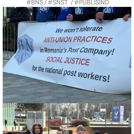
#BNS
/
#SNST
/
#PUBLISIND