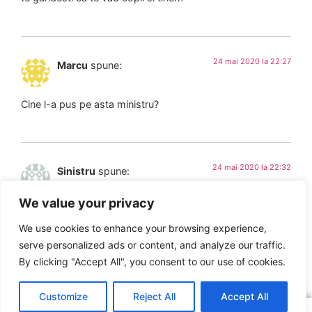
24 mai 2020 la 22:27
Marcu
spune:
Cine l-a pus pe asta ministru?
24 mai 2020 la 22:32
Sinistru
spune:
We value your privacy
Adica nesimtitul asta dupa ce a ramas in chiloti la tv s-a
gandit sa puna si o poza pe fb sa arate ce ne f in g pe toti
We use cookies to enhance your browsing experience,
serve personalized ads or content, and analyze our traffic.
By clicking "Accept All", you consent to our use of cookies.
ARTICOLUL ANTERIOR
ARTICOLUL URMĂTOR
MTS Ordin nr.573/18.05.2020
Ghidul angajatorului
Customize
Reject All
Accept All
Copyright © 2016 – 2026 SNST