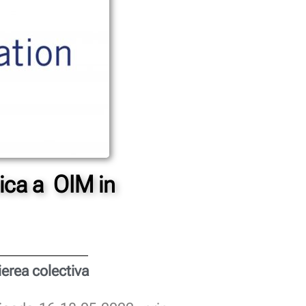
ica a OIM in
ierea colectiva