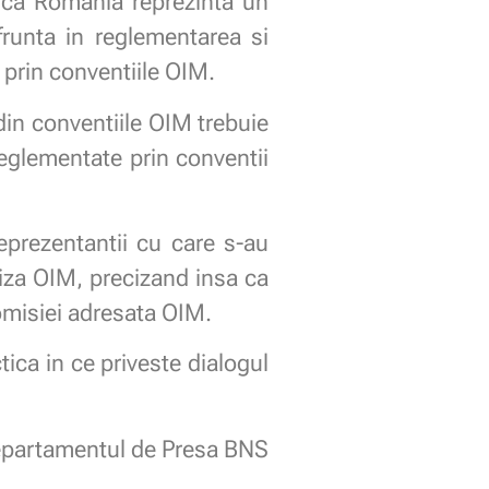
t ca Romania reprezinta un
runta in reglementarea si
 prin conventiile OIM.
 din conventiile OIM trebuie
 reglementate prin conventii
prezentantii cu care s-au
rtiza OIM, precizand insa ca
comisiei adresata OIM.
ica in ce priveste dialogul
epartamentul de Presa BNS