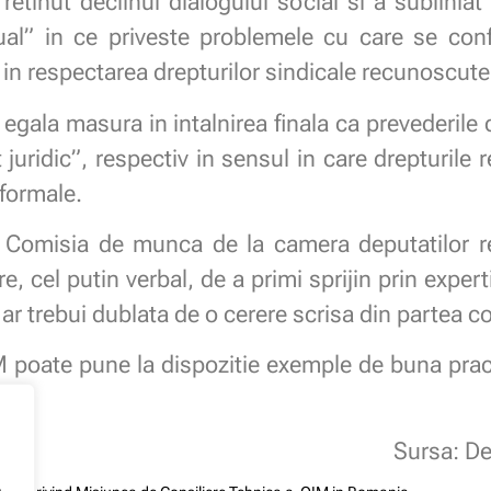
tinut declinul dialogului social si a sublinia
al” in ce priveste problemele cu care se conf
i in respectarea drepturilor sindicale recunoscute
n egala masura in intalnirea finala ca prevederile
 juridic”, respectiv in sensul in care drepturile
 formale.
a Comisia de munca de la camera deputatilor re
re, cel putin verbal, de a primi sprijin prin expe
 ar trebui dublata de o cerere scrisa din partea 
 poate pune la dispozitie exemple de buna pract
Sursa: D
.