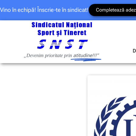
Vino în echipă! Înscrie-te în sindicat!
Completează adez
D
atitudine!!!”
„Devenim prioritate prin