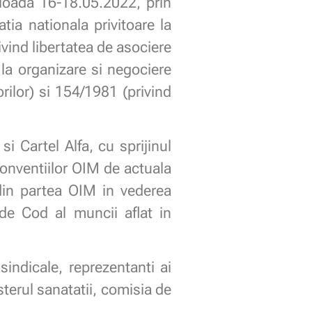
ioada 16-18.05.2022, prin
tia nationala privitoare la
vind libertatea de asociere
 la organizare si negociere
rilor) si 154/1981 (privind
i Cartel Alfa, cu sprijinul
conventiilor OIM de actuala
c din partea OIM in vederea
de Cod al muncii aflat in
sindicale, reprezentanti ai
sterul sanatatii, comisia de