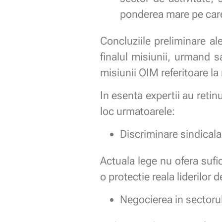
ponderea mare pe care 
Concluziile preliminare al
finalul misiunii, urmand s
misiunii OIM referitoare la
In esenta expertii au retin
loc urmatoarele:
Discriminare sindicala
Actuala lege nu ofera sufi
o protectie reala liderilor d
Negocierea in sectorul