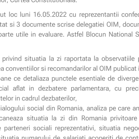
avut loc luni 16.05.2022 cu reprezentantii confed
ntat si 3 documente scrise delegatiei OIM, docu
foarte utile in evaluare. Astfel Blocun National 
privind situatia la zi raportata la observatiile
ea conventiilor si recomandarilor al OIM publicat 
ne ce detaliaza punctele esentiale de divergen
ial aflat in dezbatere parlamentara, cu preci
telor in cadrul dezbaterilor,
dialogului social din Romania, analiza pe care a
scaneaza situatia la zi din Romania privitoar
parteneri sociali reprezentativi, situatia negoc
 situatia numarului de salariati acoperiti de co