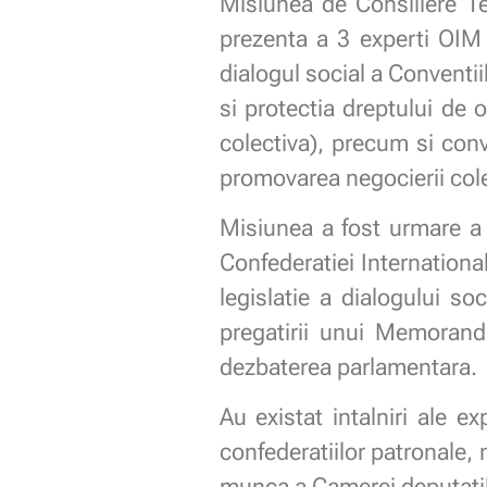
Misiunea de Consiliere T
prezenta a 3 experti OIM s
dialogul social a Conventi
si protectia dreptului de 
colectiva), precum si conv
promovarea negocierii cole
Misiunea a fost urmare a p
Confederatiei Internationa
legislatie a dialogului so
pregatirii unui Memorand
dezbaterea parlamentara.
Au existat intalniri ale e
confederatiilor patronale, 
munca a Camerei deputatil