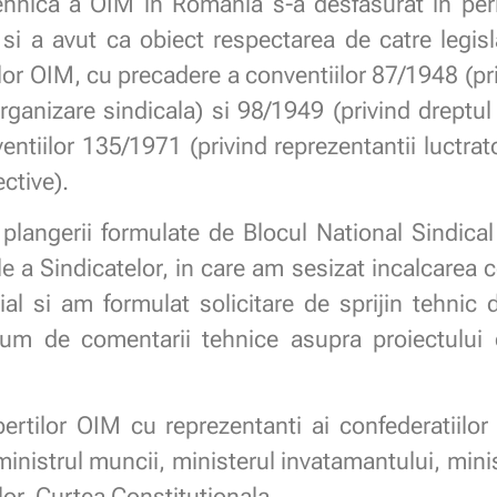
ehnica a OIM in Romania s-a desfasurat in per
i a avut ca obiect respectarea de catre legisla
ilor OIM, cu precadere a conventiilor 87/1948 (pri
organizare sindicala) si 98/1949 (privind dreptul
entiilor 135/1971 (privind reprezentantii luctrato
ctive).
langerii formulate de Blocul National Sindical s
le a Sindicatelor, in care am sesizat incalcarea 
cial si am formulat solicitare de sprijin tehni
um de comentarii tehnice asupra proiectului 
xpertilor OIM cu reprezentanti ai confederatiilor 
ministrul muncii, ministerul invatamantului, mini
or, Curtea Constitutionala.