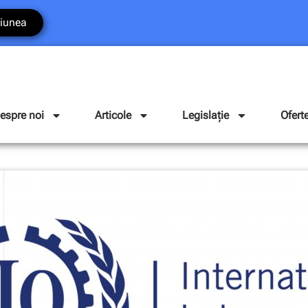
iunea
espre noi
Articole
Legislație
Ofert