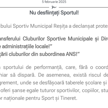
5 februarie 2025
Nu desființați Sportul!
ului Sportiv Municipal Reșița a declanșat prote
nsferului Cluburilor Sportive Municipale și Dir
 administrațiile locale!”
rii cluburilor din subordinea ANS!”
a sportului de performanță, care, fără o coord
hiar să dispară. De asemenea, există riscul desf
agrement, unde se desfășoară taberele școlare și 
 oferi șanse egale tuturor sportivilor, copiilor, st
r naționale pentru Sport și Tineret.