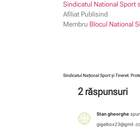
Sindicatul National Sport s
Afiliat Publisind
Membru
Blocul National S
Sindicatul Național Sport și Tineret: Pr
2 răspunsuri
Stan gheorghe
spun
gigelbox23@gmil .