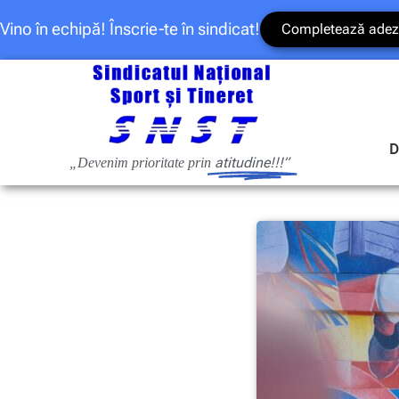
Vino în echipă! Înscrie-te în sindicat!
Completează adez
D
atitudine!!!”
„Devenim prioritate prin