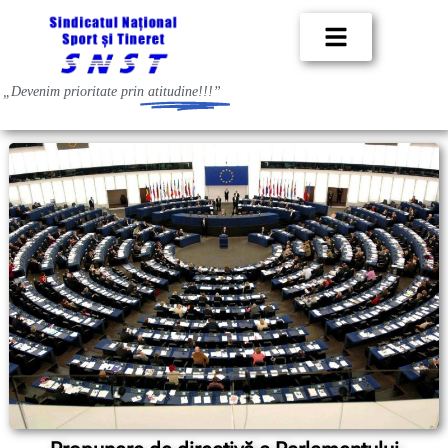
„Devenim prioritate prin
atitudine!!!”