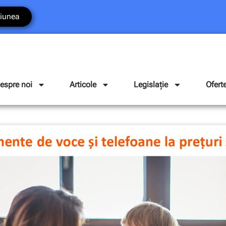
iunea
espre noi
Articole
Legislație
Ofert