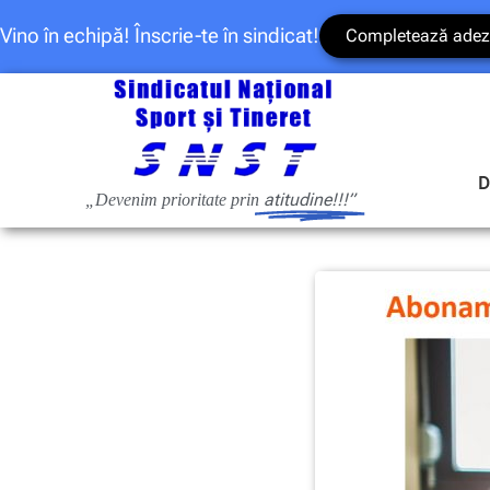
Vino în echipă! Înscrie-te în sindicat!
Completează adez
D
atitudine!!!”
„Devenim prioritate prin