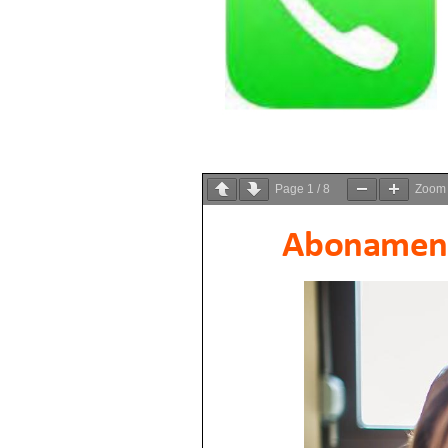
Page
1
/
8
Zoo