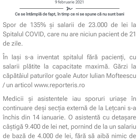
9 februarie 2021
Ce se întâmplă de fapt, în timp ce ni se spune că nu sunt bani
Spor de 135% și salarii de 23.000 de lei la
Spitalul COVID, care nu are niciun pacient de 21
de zile.
În Iași s-a inventat spitalul fără pacienți, cu
salarii plătite la capacitate maximă. Gărzi la
căpătâiul paturilor goale Autor Iulian Mofteescu
/ un articol www.reporteris.ro
Medicii și asistentele iau sporuri uriașe în
continuare deși secția externă de la Lețcani s-a
închis din 14 ianuarie. O asistentă cu detașare
câștigă 9.400 de lei net, pornind de la un salariu
de bază de 4.000 de lei, fără să aibă nimic de