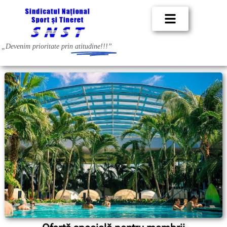
„Devenim prioritate prin
atitudine!!!”