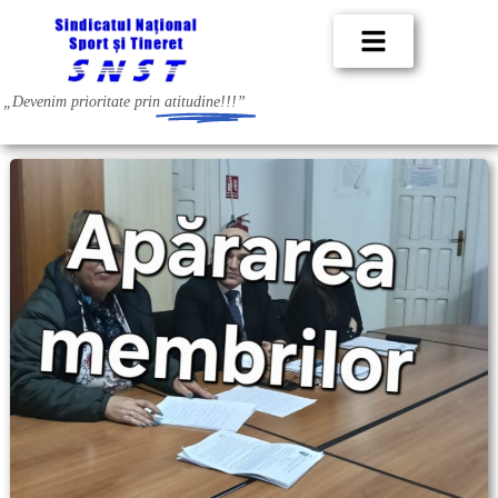
„Devenim prioritate prin
atitudine!!!”