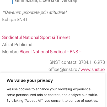
Gimnaziale, Licee și Universități.
*Devenim prioritate prin atitudine!
Echipa SNST
Sindicatul National Sport si Tineret
Afiliat Publisind
Membru
Blocul National Sindical – BNS –
SNST contact: 0784.116.973
office@snst.ro /
www.snst.ro
SNST: Sport, Tineret, Cultură, Educație și
We value your privacy
Administrație publică
We use cookies to enhance your browsing experience,
serve personalized ads or content, and analyze our traffic.
Sindicatul Național Sport și Tineret: Cercetare disciplinară la DGASPC
Sector 2 București
By clicking "Accept All", you consent to our use of cookies.
ARTICOLUL ANTERIOR
ARTICOLUL URMĂTOR