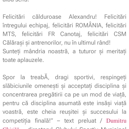
.
Felicitări călduroase Alexandru! Felicitări
întregului echipaj, felicitări ROMÂNIA, felicitări
MTS, felicitări FR Canotaj, felicitări CSM
Călărași și antrenorilor, nu în ultimul rând!
Sunteți mândria noastră, a tuturor și meritați
toate aplauzele.
.
Spor la treabĂ, dragi sportivi, respingeți
slăbiciunile omenești și acceptați disciplina și
concentrarea pregătirii ca pe un mod de viață,
pentru că disciplina asumată este insăși viață
voastră, este cheia reușitei și succesului la
Dumitru
competiția finală!” – text preluat /