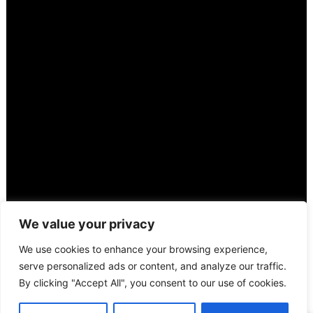
We value your privacy
We use cookies to enhance your browsing experience,
serve personalized ads or content, and analyze our traffic.
Sindicatul Național Sport și Tineret: Ministerul Sportului devine Agenția
Națională pentru Sport în subordinea Premierului – video
By clicking "Accept All", you consent to our use of cookies.
ARTICOLUL ANTERIOR
ARTICOLUL URMĂTOR
APEL către liderii coaliției de Guvernare
ORDONANŢĂ DE URGENŢĂ – reorganizare